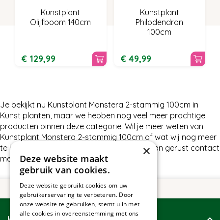
Kunstplant
Kunstplant
Olijfboom 140cm
Philodendron
100cm
€
129
,
99
€
49
,
99
Je bekijkt nu Kunstplant Monstera 2-stammig 100cm in
Kunst planten, maar we hebben nog veel meer prachtige
producten binnen deze categorie. Wil je meer weten van
Kunstplant Monstera 2-stammig 100cm of wat wij nog meer
×
te bieden hebben in Kunst planten, neem dan gerust contact
Deze website maakt
met ons op.
gebruik van cookies.
Deze website gebruikt cookies om uw
gebruikerservaring te verbeteren. Door
onze website te gebruiken, stemt u in met
alle cookies in overeenstemming met ons
Klantenservice