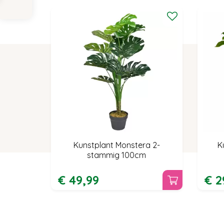
Kunstplant Monstera 2-
K
stammig 100cm
€
49
,
99
€
2