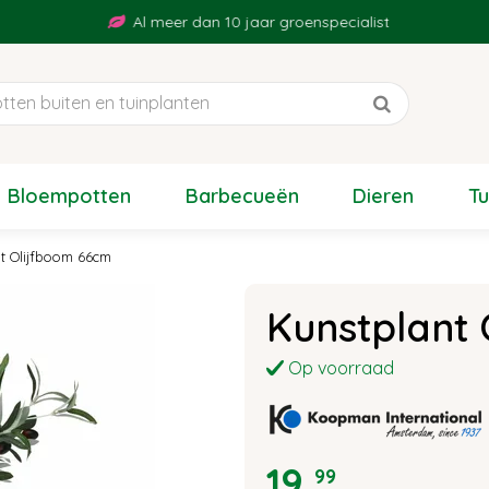
Al meer dan 10 jaar groenspecialist
Bloempotten
Barbecueën
Dieren
T
t Olijfboom 66cm
Kunstplant
Op voorraad
19
,
99