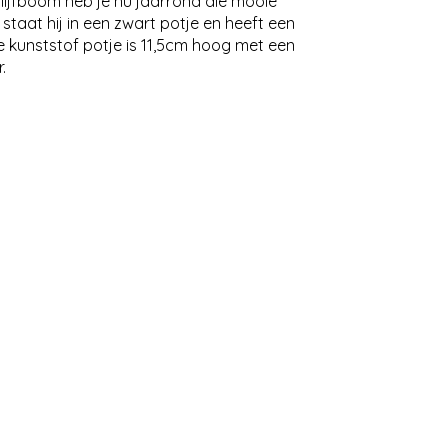
olijfboom heb je nu jaarrond die mooie
staat hij in een zwart potje en heeft een
e kunststof potje is 11,5cm hoog met een
.