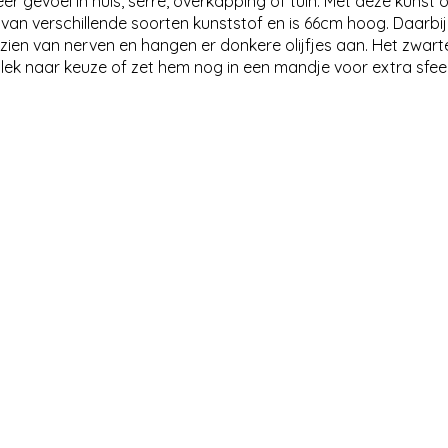
r gevoel in huis, serre, overkapping of tuin. Met deze kunst 
t van verschillende soorten kunststof en is 66cm hoog. Daarbij 
rzien van nerven en hangen er donkere olijfjes aan. Het zwart
lek naar keuze of zet hem nog in een mandje voor extra sfeer