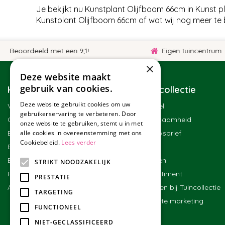
Je bekijkt nu Kunstplant Olijfboom 66cm in Kunst 
Kunstplant Olijfboom 66cm of wat wij nog meer te
eoordeeld met een 9,1!
Eigen tuincentrum
×
Deze website maakt
gebruik van cookies.
Klantenservice
Tuincollectie
Deze website gebruikt cookies om uw
Veelgestelde vragen
Winkel
gebruikerservaring te verbeteren. Door
Contact
Duurzaamheid
onze website te gebruiken, stemt u in met
alle cookies in overeenstemming met ons
Bestellen
Nieuwsbrief
Cookiebeleid.
Lees verder
Bezorgen en afhalen
Blog
Betalen
Merken
STRIKT NOODZAKELIJK
Ruilen en retourneren
Assortiment
PRESTATIE
Algemene voorwaarden
Werken bij Tuincollectie
TARGETING
Affiliate marketing
FUNCTIONEEL
NIET-GECLASSIFICEERD