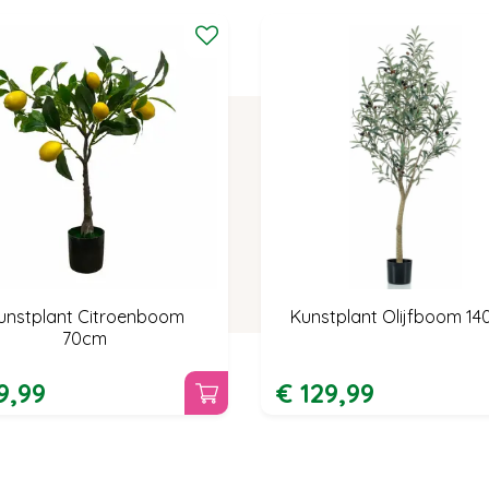
unstplant Citroenboom
Kunstplant Olijfboom 1
70cm
9
,
99
€
129
,
99