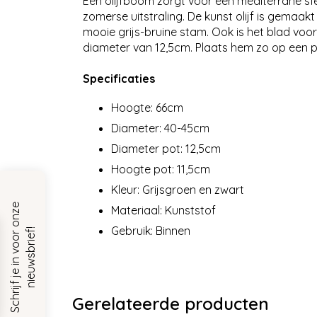
Een olijfboom zorgt voor een mediterrane sfee
zomerse uitstraling. De kunst olijf is gemaak
mooie grijs-bruine stam. Ook is het blad voo
diameter van 12,5cm. Plaats hem zo op een p
Specificaties
Hoogte: 66cm
Diameter: 40-45cm
Diameter pot: 12,5cm
Hoogte pot: 11,5cm
Kleur: Grijsgroen en zwart
S
c
h
r
i
j
f
j
e
i
n
v
o
o
r
o
n
z
e
n
i
e
u
w
s
b
r
i
e
f
Materiaal: Kunststof
Gebruik: Binnen
!
Gerelateerde producten