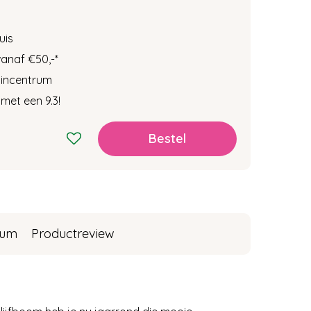
uis
vanaf €50,-
*
tuincentrum
met een 9.3!
rum
Productreview