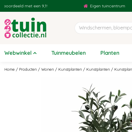
Ga
ordeeld met een 9,1!
Eigen tuincentrum
naar
content
Webwinkel
Tuinmeubelen
Planten
Home
Producten
Wonen
Kunstplanten
Kunstplanten
Kunstplan