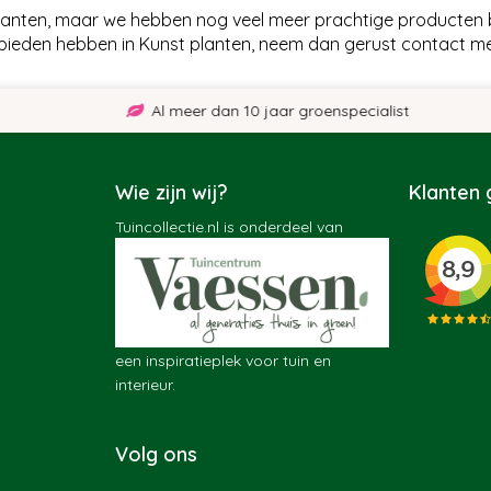
planten, maar we hebben nog veel meer prachtige producten 
 bieden hebben in Kunst planten, neem dan gerust contact me
Al meer dan 10 jaar groenspecialist
Wie zijn wij?
Klanten
Tuincollectie.nl is onderdeel van
een inspiratieplek voor tuin en
interieur.
Volg ons