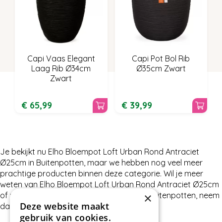
Capi Vaas Elegant
Capi Pot Bol Rib
Laag Rib Ø34cm
Ø35cm Zwart
Zwart
€
65
,
99
€
39
,
99
Je bekijkt nu Elho Bloempot Loft Urban Rond Antraciet
Ø25cm in Buitenpotten, maar we hebben nog veel meer
prachtige producten binnen deze categorie. Wil je meer
weten van Elho Bloempot Loft Urban Rond Antraciet Ø25cm
×
of wat wij nog meer te bieden hebben in Buitenpotten, neem
Deze website maakt
dan gerust contact met ons op.
gebruik van cookies.