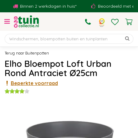
G
Binnen 2 werkdagen in huis*
Beoordeeld met een 9,1
a
n
a
a
r
c
o
Buitenpotten
n
Elho Bloempot Loft Urban
t
Rond Antraciet Ø25cm
e
n
Beperkte voorraad
t