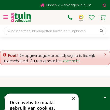
G
Binnen 2 werkdagen in huis*
B
a
n
a
a
r
c
o
n
t
x
Fout!
De opgevraagde productpagina is tijdelijk
e
uitgeschakeld. Ga terug naar het
overzicht
.
n
t
×
Klantenservice
Deze website maakt
gebruik van cookies.