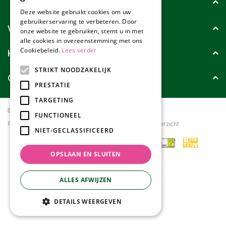
Tuincollectie
Deze website gebruikt cookies om uw
gebruikerservaring te verbeteren. Door
Wie zijn wij?
onze website te gebruiken, stemt u in met
alle cookies in overeenstemming met ons
Cookiebeleid.
Lees verder
Klanten geven ons
STRIKT NOODZAKELIJK
Contact
PRESTATIE
TARGETING
© Tuincollectie.nl
Green Solutions
FUNCTIONEEL
Privacy policy
Tuincentrum Overzicht
NIET-GECLASSIFICEERD
OPSLAAN EN SLUITEN
ALLES AFWIJZEN
DETAILS WEERGEVEN