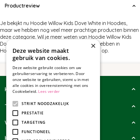
Productreview
Je bekijkt nu Hoodie Willow Kids Dove White in Hoodies,
maar we hebben nog veel meer prachtige producten binnen
deze categorie. Wil je meer weten van Hoodie Willow Kids
Dove White of wat wij nog meer te bieden hebben in
×
Deze website maakt
Hoodies, neem dan gerust contact met ons op.
gebruik van cookies.
Deze website gebruikt cookies om uw
gebruikerservaring te verbeteren. Door
onze website te gebruiken, stemt u in met
alle cookies in overeenstemming met ons
Klantenservice
Cookiebeleid.
Lees verder
STRIKT NOODZAKELIJK
Tuincollectie
PRESTATIE
Wie zijn wij?
TARGETING
FUNCTIONEEL
Klanten geven ons