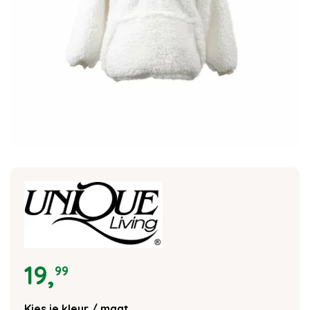
19
,
99
Kies je kleur / maat