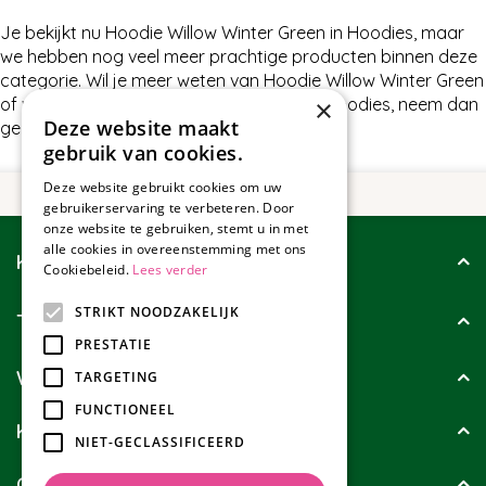
Je bekijkt nu Hoodie Willow Winter Green in Hoodies, maar
we hebben nog veel meer prachtige producten binnen deze
categorie. Wil je meer weten van Hoodie Willow Winter Green
of wat wij nog meer te bieden hebben in Hoodies, neem dan
×
Deze website maakt
gerust contact met ons op.
gebruik van cookies.
Deze website gebruikt cookies om uw
gebruikerservaring te verbeteren. Door
onze website te gebruiken, stemt u in met
alle cookies in overeenstemming met ons
Klantenservice
Cookiebeleid.
Lees verder
STRIKT NOODZAKELIJK
Tuincollectie
PRESTATIE
Wie zijn wij?
TARGETING
FUNCTIONEEL
Klanten geven ons
NIET-GECLASSIFICEERD
Contact