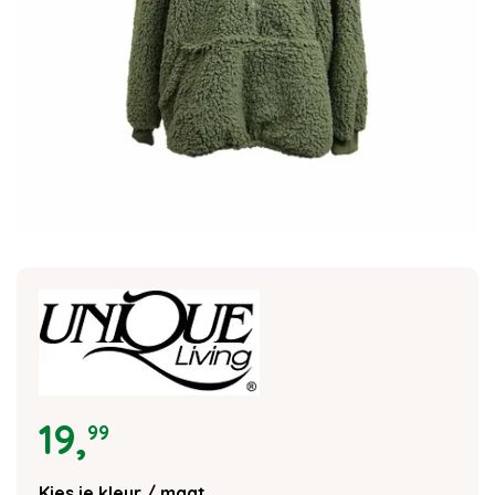
19
,
99
Kies je kleur / maat