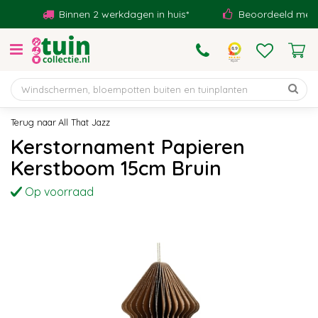
G
Binnen 2 werkdagen in huis*
Beoordeeld met een
a
n
a
a
r
c
o
All That Jazz
n
Kerstornament Papieren
t
Kerstboom 15cm Bruin
e
n
Op voorraad
t