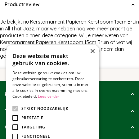
Productreview
Je bekijkt nu Kerstornament Papieren Kerstboom 15cm Bruin
in All That Jazz, maar we hebben nog veel meer prachtige
producten binnen deze categorie. Wil je meer weten van
Kerstornament Papieren Kerstboom 15cm Bruin of wat wij
nog meer te bieden hebben in All That Jazz, neem dan
×
Deze website maakt
gerust contact met ons op.
gebruik van cookies.
Deze website gebruikt cookies om uw
gebruikerservaring te verbeteren. Door
onze website te gebruiken, stemt u in met
alle cookies in overeenstemming met ons
Klantenservice
Cookiebeleid.
Lees verder
STRIKT NOODZAKELIJK
Tuincollectie
PRESTATIE
Wie zijn wij?
TARGETING
FUNCTIONEEL