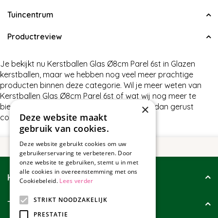
Tuincentrum
Productreview
Je bekijkt nu Kerstballen Glas Ø8cm Parel 6st in Glazen
kerstballen, maar we hebben nog veel meer prachtige
producten binnen deze categorie. Wil je meer weten van
Kerstballen Glas Ø8cm Parel 6st of wat wij nog meer te
×
bieden hebben in Glazen kerstballen, neem dan gerust
Deze website maakt
contact met ons op.
gebruik van cookies.
Deze website gebruikt cookies om uw
gebruikerservaring te verbeteren. Door
onze website te gebruiken, stemt u in met
alle cookies in overeenstemming met ons
Klantenservice
Cookiebeleid.
Lees verder
STRIKT NOODZAKELIJK
Tuincollectie
PRESTATIE