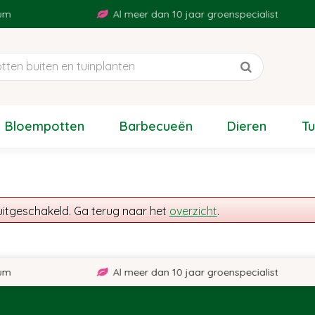
m
Al meer dan 10 jaar groenspecialist
Bloempotten
Barbecueën
Dieren
T
uitgeschakeld. Ga terug naar het
overzicht
.
m
Al meer dan 10 jaar groenspecialist