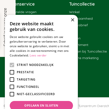
Klantenservice
Tuincollectie
S
c
h
r
i
j
f
j
e
i
n
v
o
o
r
o
n
z
e
n
i
e
u
w
s
b
r
i
e
f
Veelgestelde vragen
Winkel
×
Contact
Duurzaamheid
!
Deze website maakt
Bestellen
Nieuwsbrief
gebruik van cookies.
Bezorgen en afhalen
Blog
Deze website gebruikt cookies om uw
Betalen
Merken
gebruikerservaring te verbeteren. Door
Ruilen en retourneren
Assortiment
onze website te gebruiken, stemt u in met
alle cookies in overeenstemming met ons
Algemene voorwaarden
Werken bij Tuincollectie
Cookiebeleid.
Lees verder
Affiliate marketing
STRIKT NOODZAKELIJK
PRESTATIE
TARGETING
FUNCTIONEEL
NIET-GECLASSIFICEERD
OPSLAAN EN SLUITEN
© Tuincollectie.nl
Green Solutions
Privacy policy
Tuincentrum Overzich