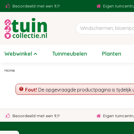
Ga
Beoordeeld met een 9,1!
Eigen tuincentru
naar
content
Webwinkel
Tuinmeubelen
Planten
Home
Fout!
De opgevraagde productpagina is tijdelijk 
Beoordeeld met een 9,1!
Eigen tuincentru