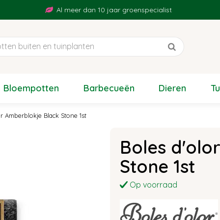
Al meer dan 10 jaar groenspecialist
Bloempotten
Barbecueën
Dieren
T
or Amberblokje Black Stone 1st
Boles d'olo
Stone 1st
Op voorraad