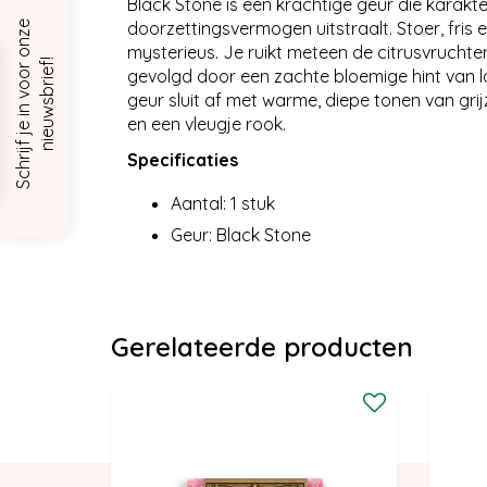
Black Stone is een krachtige geur die karakte
doorzettingsvermogen uitstraalt. Stoer, fris e
S
c
h
r
i
j
f
j
e
i
n
v
o
o
r
o
n
z
e
n
i
e
u
w
s
b
r
i
e
f
mysterieus. Je ruikt meteen de citrusvruchten
!
gevolgd door een zachte bloemige hint van l
geur sluit af met warme, diepe tonen van grij
en een vleugje rook.
Specificaties
Aantal: 1 stuk
Geur: Black Stone
Gerelateerde producten