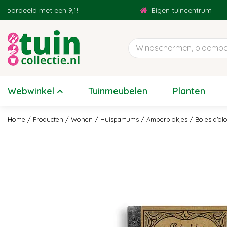
Ga
deeld met een 9,1!
Eigen tuincentrum
naar
content
Webwinkel
Tuinmeubelen
Planten
Home
Producten
Wonen
Huisparfums
Amberblokjes
Boles d'ol