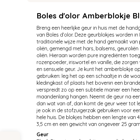
Boles d'olor Amberblokje Bl
Breng een heerlijke geur in huis met de ha
van Boles d’olor. Deze geurblokjes worden i
traditionele wijze met de hand gemaakt van
oliën, gemengd met hars, balsems, geuroliën e
oliën. Hieraan worden pure ingrediënten toe
rozenpoeder, iriswortel en vanille, die zorgen
en sensuele geur. Je kunt het amberblokje o
gebruiken: leg het op een schaaltje in de wo
kledingkast of plaats het bovenin een brander
verspreidt zo op een subtiele manier een heerli
maandenlang hangen. Neemt de geur na een t
dan wat van af, dan komt de geur weer tot l
je ook in de stofzuigerzak gebruiken voor een
hele huis. De blokjes hebben een lengte van 
3,5 cm en een gewicht van ongeveer 25 gram
Geur