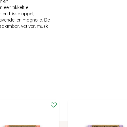
r en
n een tikkeltje
 en frisse appel,
avendel en magnolia. De
ze amber, vetiver, musk