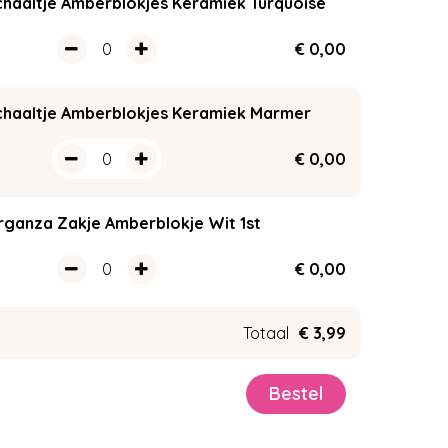
Schaaltje Amberblokjes Keramiek Turquoise
€
0
,
00
Schaaltje Amberblokjes Keramiek Marmer
€
0
,
00
Organza Zakje Amberblokje Wit 1st
€
0
,
00
Totaal
€
3
,
99