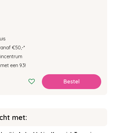
uis
vanaf €50,-
*
tuincentrum
met een 9.3!
ht met: