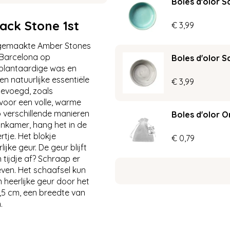
Boles d'olor 
ack Stone 1st
€
3
,
99
ndgemaakte Amber Stones
n Barcelona op
Boles d'olor 
 plantaardige was en
n natuurlijke essentiële
€
3
,
99
gevoegd, zoals
 voor een volle, warme
p verschillende manieren
Boles d'olor 
onkamer, hang het in de
tje. Het blokje
€
0
,
79
jke geur. De geur blijft
ijdje af? Schraap er
even. Het schaafsel kun
 heerlijke geur door het
4,5 cm, een breedte van
.