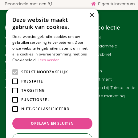
oordeeld met een 9,1!
Eigen tuincentrum
×
Deze website maakt
gebruik van cookies.
Klantenservice
Tuincollectie
Deze website gebruikt cookies om uw
Veelgestelde vragen
Winkel
gebruikerservaring te verbeteren. Door
Contact
Duurzaamheid
onze website te gebruiken, stemt u in met
Bestellen
Nieuwsbrief
alle cookies in overeenstemming met ons
Cookiebeleid.
Lees verder
Bezorgen en afhalen
Blog
Betalen
Merken
STRIKT NOODZAKELIJK
Ruilen en retourneren
Assortiment
PRESTATIE
Algemene voorwaarden
Werken bij Tuincollectie
TARGETING
Affiliate marketing
FUNCTIONEEL
NIET-GECLASSIFICEERD
OPSLAAN EN SLUITEN