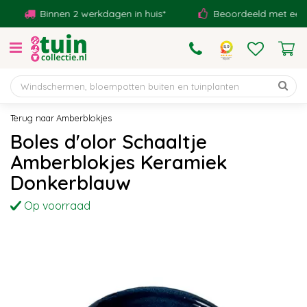
G
Binnen 2 werkdagen in huis*
Beoordeeld met een 9,1!
a
n
a
a
r
c
o
Amberblokjes
n
Boles d'olor Schaaltje
t
Amberblokjes Keramiek
e
n
Donkerblauw
t
Op voorraad