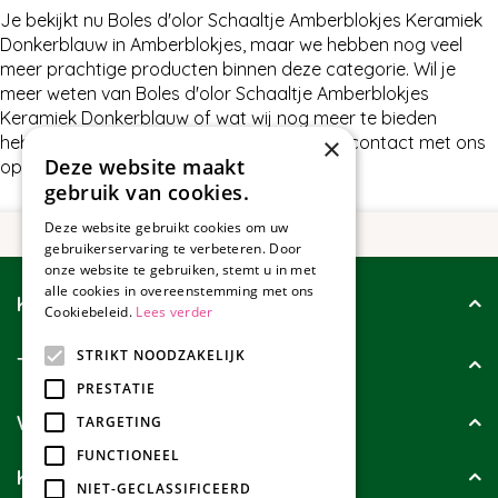
Je bekijkt nu Boles d'olor Schaaltje Amberblokjes Keramiek
Donkerblauw in Amberblokjes, maar we hebben nog veel
meer prachtige producten binnen deze categorie. Wil je
meer weten van Boles d'olor Schaaltje Amberblokjes
Keramiek Donkerblauw of wat wij nog meer te bieden
×
hebben in Amberblokjes, neem dan gerust contact met ons
Deze website maakt
op.
gebruik van cookies.
Deze website gebruikt cookies om uw
gebruikerservaring te verbeteren. Door
onze website te gebruiken, stemt u in met
alle cookies in overeenstemming met ons
Klantenservice
Cookiebeleid.
Lees verder
STRIKT NOODZAKELIJK
Tuincollectie
PRESTATIE
Wie zijn wij?
TARGETING
FUNCTIONEEL
Klanten geven ons
NIET-GECLASSIFICEERD