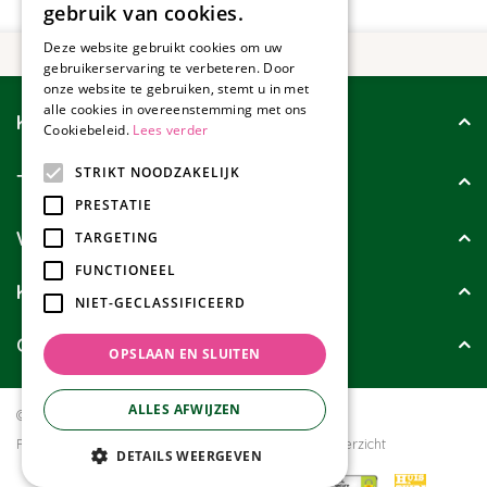
gebruik van cookies.
Deze website gebruikt cookies om uw
gebruikerservaring te verbeteren. Door
onze website te gebruiken, stemt u in met
alle cookies in overeenstemming met ons
Klantenservice
Cookiebeleid.
Lees verder
STRIKT NOODZAKELIJK
Tuincollectie
PRESTATIE
Wie zijn wij?
TARGETING
FUNCTIONEEL
Klanten geven ons
NIET-GECLASSIFICEERD
Contact
OPSLAAN EN SLUITEN
ALLES AFWIJZEN
© Tuincollectie.nl
Green Solutions
Privacy policy
Tuincentrum Overzicht
DETAILS WEERGEVEN