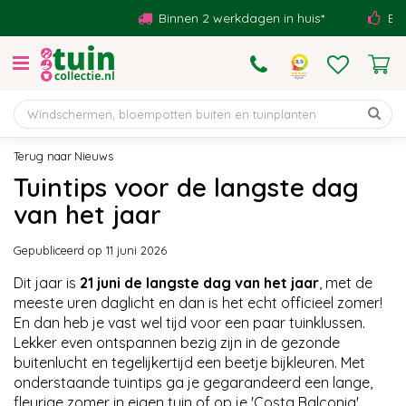
G
Binnen 2 werkdagen in huis*
Beoor
a
n
a
a
r
c
o
Nieuws
n
Tuintips voor de langste dag
t
van het jaar
e
n
t
Gepubliceerd op
11 juni 2026
Dit jaar is
21 juni de langste dag van het jaar
, met de
meeste uren daglicht en dan is het echt officieel zomer!
En dan heb je vast wel tijd voor een paar tuinklussen.
Lekker even ontspannen bezig zijn in de gezonde
buitenlucht en tegelijkertijd een beetje bijkleuren. Met
onderstaande tuintips ga je gegarandeerd een lange,
fleurige zomer in eigen tuin of op je 'Costa Balconia'