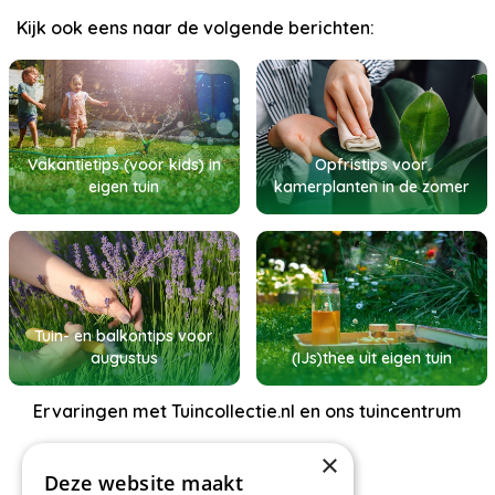
Kijk ook eens naar de volgende berichten:
Vakantietips (voor kids) in
Opfristips voor
eigen tuin
kamerplanten in de zomer
Tuin- en balkontips voor
augustus
(IJs)thee uit eigen tuin
Ervaringen met Tuincollectie.nl en ons tuincentrum
×
Deze website maakt