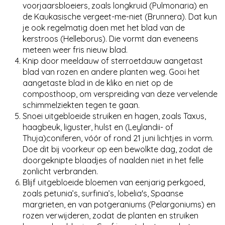
voorjaarsbloeiers, zoals longkruid (Pulmonaria) en
de Kaukasische vergeet-me-niet (Brunnera). Dat kun
je ook regelmatig doen met het blad van de
kerstroos (Helleborus). Die vormt dan eveneens
meteen weer fris nieuw blad.
Knip door meeldauw of sterroetdauw aangetast
blad van rozen en andere planten weg. Gooi het
aangetaste blad in de kliko en niet op de
composthoop, om verspreiding van deze vervelende
schimmelziekten tegen te gaan.
Snoei uitgebloeide struiken en hagen, zoals Taxus,
haagbeuk, liguster, hulst en (Leylandii- of
Thuja)coniferen, vóór of rond 21 juni lichtjes in vorm.
Doe dit bij voorkeur op een bewolkte dag, zodat de
doorgeknipte blaadjes of naalden niet in het felle
zonlicht verbranden.
Blijf uitgebloeide bloemen van eenjarig perkgoed,
zoals petunia’s, surfinia’s, lobelia's, Spaanse
margrieten, en van potgeraniums (Pelargoniums) en
rozen verwijderen, zodat de planten en struiken