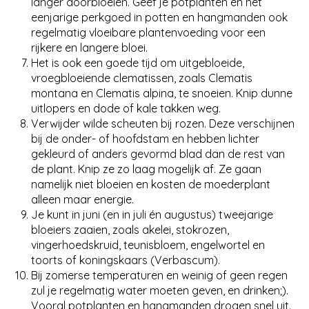
langer doorbloeien. Geef je potplanten en het
eenjarige perkgoed in potten en hangmanden ook
regelmatig vloeibare plantenvoeding voor een
rijkere en langere bloei.
Het is ook een goede tijd om uitgebloeide,
vroegbloeiende clematissen, zoals Clematis
montana en Clematis alpina, te snoeien. Knip dunne
uitlopers en dode of kale takken weg.
Verwijder wilde scheuten bij rozen. Deze verschijnen
bij de onder- of hoofdstam en hebben lichter
gekleurd of anders gevormd blad dan de rest van
de plant. Knip ze zo laag mogelijk af. Ze gaan
namelijk niet bloeien en kosten de moederplant
alleen maar energie.
Je kunt in juni (en in juli én augustus) tweejarige
bloeiers zaaien, zoals akelei, stokrozen,
vingerhoedskruid, teunisbloem, engelwortel en
toorts of koningskaars (Verbascum).
Bij zomerse temperaturen en weinig of geen regen
zul je regelmatig water moeten geven, en drinken;).
Vooral potplanten en hangmanden drogen snel uit.