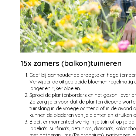
15x zomers (balkon)tuinieren
Geef bij aanhoudende droogte en hoge tempera
Verwijder de uitgebloeide bloemen regelmatig 
langer en rijker bloeien.
Sproei de plantenborders en het gazon liever o
Zo zorg je ervoor dat de planten diepere wort
tuinslang in de vroege ochtend of in de avond
kunnen de bladeren van je planten en struiken 
Bloeit er momenteel weinig in je tuin of op je 
lobelia's, surfinia's, petunia's, diascia's, kalanc
met potgeraniums (Pelargonium), patiorozen, ole