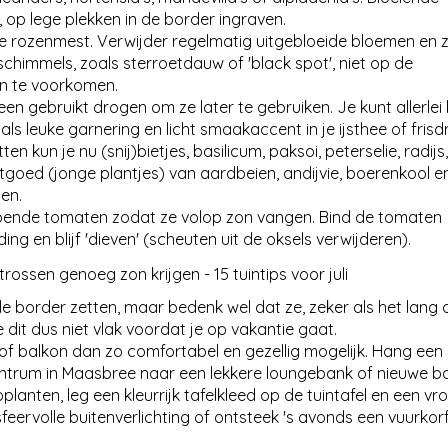
, op lege plekken in de border ingraven.
e rozenmest. Verwijder regelmatig uitgebloeide bloemen en z
himmels, zoals sterroetdauw of 'black spot', niet op de
n te voorkomen.
een gebruikt drogen om ze later te gebruiken. Je kunt allerlei
als leuke garnering en licht smaakaccent in je ijsthee of frisd
 kun je nu (snij)bietjes, basilicum, paksoi, peterselie, radijs,
ootgoed (jonge plantjes) van aardbeien, andijvie, boerenkool 
ten.
jpende tomaten zodat ze volop zon vangen. Bind de tomaten
g en blijf 'dieven' (scheuten uit de oksels verwijderen).
de border zetten, maar bedenk wel dat ze, zeker als het lang
 dit dus niet vlak voordat je op vakantie gaat.
n of balkon dan zo comfortabel en gezellig mogelijk. Hang een
centrum in Maasbree naar een lekkere loungebank of nieuwe b
anten, leg een kleurrijk tafelkleed op de tuintafel en een vrol
feervolle buitenverlichting of ontsteek 's avonds een vuurkor