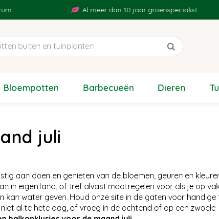
Al meer dan 10 jaar groenspecialist
Bloempotten
Barbecueën
Dieren
T
and juli
ig aan doen en genieten van de bloemen, geuren en kleuren 
n in eigen land, of tref alvast maatregelen voor als je op va
ten kan water geven. Houd onze site in de gaten voor handige 
 niet al te hete dag, of vroeg in de ochtend of op een zwoele
en balkonklusjes voor de maand juli
.