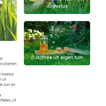
augustus
(IJs)thee uit eigen tuin
r.
de planten
 beetje.
r of
de zon en
s
flelies, of