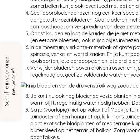
zomerbollen kun je ook, eventueel met pot en al
Geef doorbloeiende rozen nog een keer special
aangetaste rozenbladeren. Gooi bladeren met sc
composthoop, om verspreiding van deze ziekte
Oogst kruiden en laat de kruiden die je niet met
(en eetbare bloemen) ook in ijsblokjes invriezen 
In de moestuin, vierkante-meterbak of grote potten
spinazie, venkel en wortel zaaien. En je kunt p
S
c
h
r
i
j
f
j
e
i
n
v
o
o
r
o
n
z
e
n
i
e
u
w
s
b
r
i
e
f
koolsoorten, late aardappelen en late prei plan
Verwijder bladeren boven druiventrossen en ri
!
regelmatig op, geef ze voldoende water en voedin
Je kunt nu ook nog bloeiende vaste planten in 
warm blijft, regelmatig water nodig hebben. Doe
Ga je (voorlopig) niet op vakantie? Maak je tui
tuinposter of een hangmat op, kijk in ons tuin
plant exotische bladplanten of mediterrane kuippl
buitenkleed op het terras of balkon. Zorg voor s
paar fakkels.