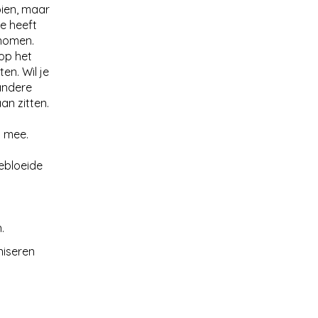
oien, maar
te heeft
enomen.
 op het
en. Wil je
 andere
an zitten.
i mee.
gebloeide
.
niseren