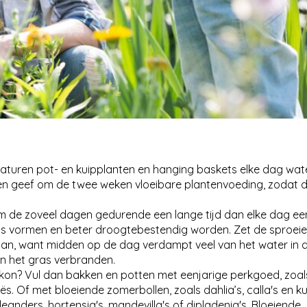
turen pot- en kuipplanten en hanging baskets elke dag wate
en geef om de twee weken vloeibare plantenvoeding, zodat 
m de zoveel dagen gedurende een lange tijd dan elke dag een
els vormen en beter droogtebestendig worden. Zet de sproeie
 aan, want midden op de dag verdampt veel van het water in 
en het gras verbranden.
balkon? Vul dan bakken en potten met eenjarige perkgoed, zoal
hoës. Of met bloeiende zomerbollen, zoals dahlia’s, calla's en kui
anders, hortensia's, mandevilla's of dipladenia's. Bloeiende