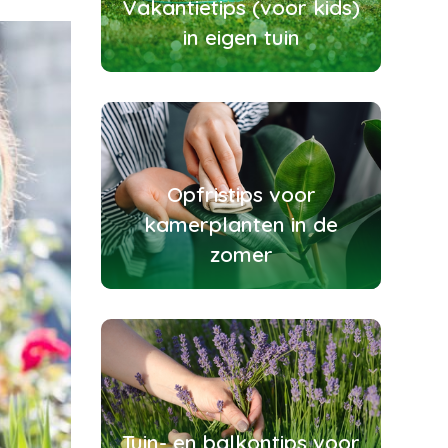
Vakantietips (voor kids)
in eigen tuin
Opfristips voor
kamerplanten in de
zomer
Tuin- en balkontips voor