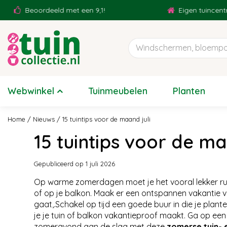
Ga
eoordeeld met een 9,1!
Eigen tuincentrum
naar
content
Webwinkel
Tuinmeubelen
Planten
Home
Nieuws
15 tuintips voor de maand juli
15 tuintips voor de ma
Gepubliceerd op
1 juli 2026
Op warme zomerdagen moet je het vooral lekker rust
of op je balkon. Maak er een ontspannen vakantie va
gaat,.Schakel op tijd een goede buur in die je plan
je je tuin of balkon vakantieproof maakt. Ga op een
zomeravond aan de slag met deze
zomerse tuin- 