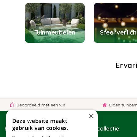
Tuinmeubelen
Sfeerverlich
Ervar
eoordeeld met een 9,1!
Eigen tuincentrum
×
Deze website maakt
gebruik van cookies.
Klantenservice
Tuincollectie