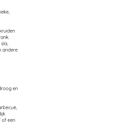
ieke,
 kruiden
rank.
 sla,
en andere
 droog en
arbecue,
ijk
f of een