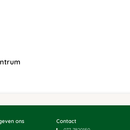
entrum
 geven ons
Contact