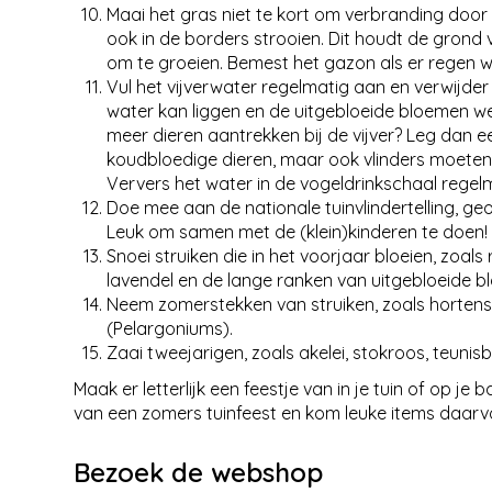
Maai het gras niet te kort om verbranding doo
ook in de borders strooien. Dit houdt de grond v
om te groeien. Bemest het gazon als er rege
Vul het vijverwater regelmatig aan en verwijder
water kan liggen en de uitgebloeide bloemen we
meer dieren aantrekken bij de vijver? Leg dan e
koudbloedige dieren, maar ook vlinders moeten 
Ververs het water in de vogeldrinkschaal regelm
Doe mee aan de nationale tuinvlindertelling, geo
Leuk om samen met de (klein)kinderen te doen!
Snoei struiken die in het voorjaar bloeien, zoals r
lavendel en de lange ranken van uitgebloeide 
Neem zomerstekken van struiken, zoals hortensi
(Pelargoniums).
Zaai tweejarigen, zoals akelei, stokroos, teunis
Maak er letterlijk een feestje van in je tuin of op j
van een zomers tuinfeest en kom leuke items daarv
Bezoek de webshop