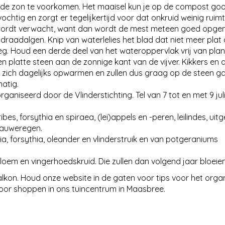
r de zon te voorkomen. Het maaisel kun je op de compost go
ochtig en zorgt er tegelijkertijd voor dat onkruid weinig ruim
n wordt verwacht, want dan wordt de mest meteen goed opg
 draadalgen. Knip van waterlelies het blad dat niet meer plat
g. Houd een derde deel van het wateroppervlak vrij van plant
en platte steen aan de zonnige kant van de vijver. Kikkers en
zich dagelijks opwarmen en zullen dus graag op de steen ga
atig.
rganiseerd door de Vlinderstichting. Tel van 7 tot en met 9 jul
ibes, forsythia en spiraea, (lei)appels en -peren, leilindes, uit
blauweregen.
a, forsythia, oleander en vlinderstruik en van potgeraniums
bloem en vingerhoedskruid. Die zullen dan volgend jaar bloeien
e balkon. Houd onze website in de gaten voor tips voor het orga
oor shoppen in ons tuincentrum in Maasbree.