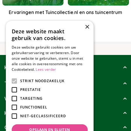
Ervaringen met Tuincollectie.nl en ons tuincentrum
×
Deze website maakt
gebruik van cookies.
Deze website gebruikt cookies om uw
gebruikerservaring te verbeteren. Door
onze website te gebruiken, stemt u in met
alle cookies in overeenstemming met ons
Klantenservice
Cookiebeleid.
Lees verder
STRIKT NOODZAKELIJK
Tuincollectie
PRESTATIE
Wie zijn wij?
TARGETING
FUNCTIONEEL
Klanten geven ons
NIET-GECLASSIFICEERD
Contact
OPSLAAN EN SLUITEN