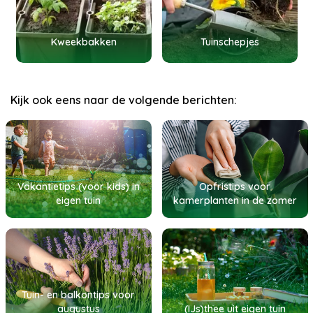
Kweekbakken
Tuinschepjes
Kijk ook eens naar de volgende berichten:
Vakantietips (voor kids) in
Opfristips voor
eigen tuin
kamerplanten in de zomer
Tuin- en balkontips voor
augustus
(IJs)thee uit eigen tuin