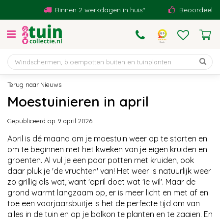
G
Binnen 2 werkdagen in huis*
Beoordeeld met 
a
n
a
a
r
c
o
Nieuws
n
Moestuinieren in april
t
e
Gepubliceerd op
9 april 2026
n
t
April is dé maand om je moestuin weer op te starten en
om te beginnen met het kweken van je eigen kruiden en
groenten. Al vul je een paar potten met kruiden, ook
daar pluk je 'de vruchten' van! Het weer is natuurlijk weer
zo grillig als wat, want 'april doet wat 'ie wil'. Maar de
grond warmt langzaam op, er is meer licht en met af en
toe een voorjaarsbuitje is het de perfecte tijd om van
alles in de tuin en op je balkon te planten en te zaaien. En