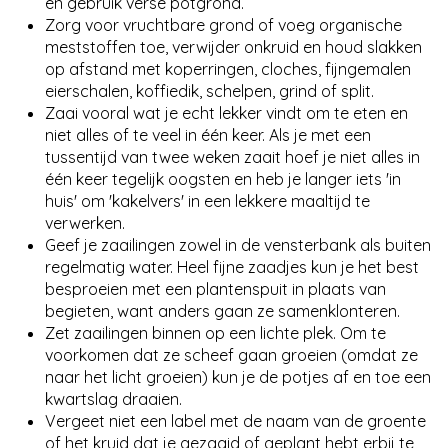
en gebruik verse potgrond.
Zorg voor vruchtbare grond of voeg organische
meststoffen toe, verwijder onkruid en houd slakken
op afstand met koperringen, cloches, fijngemalen
eierschalen, koffiedik, schelpen, grind of split.
Zaai vooral wat je echt lekker vindt om te eten en
niet alles of te veel in één keer. Als je met een
tussentijd van twee weken zaait hoef je niet alles in
één keer tegelijk oogsten en heb je langer iets 'in
huis' om 'kakelvers' in een lekkere maaltijd te
verwerken.
Geef je zaailingen zowel in de vensterbank als buiten
regelmatig water. Heel fijne zaadjes kun je het best
besproeien met een plantenspuit in plaats van
begieten, want anders gaan ze samenklonteren.
Zet zaailingen binnen op een lichte plek. Om te
voorkomen dat ze scheef gaan groeien (omdat ze
naar het licht groeien) kun je de potjes af en toe een
kwartslag draaien.
Vergeet niet een label met de naam van de groente
of het kruid dat je gezaaid of geplant hebt erbij te