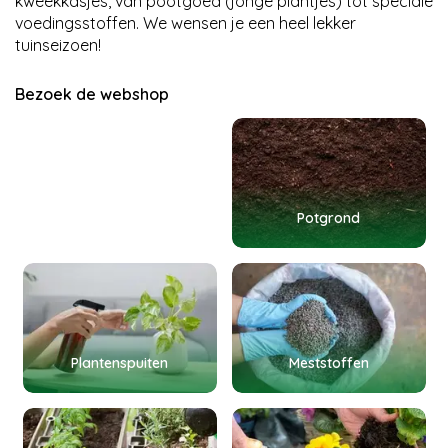
kweekkasjes, van pootgoed (jonge plantjes) tot speciale
voedingsstoffen. We wensen je een heel lekker
tuinseizoen!
Zaden
Bezoek de webshop
Potgrond
Plantenspuiten
Meststoffen