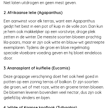
Niet laten uitdrogen en geen mest geven.
2. Afrikaanse lelie (Agapanthus)
Een aanwinst voor elk terras, want een Agapanthus
gedijt het best in een pot of kuip in de volle zon. Dan kun
je hem ook makkelijker op een vorstvrije, droge plek
zetten in de winter. De meeste soorten bloeien prachtig
lila-paars, maar er zijn ook witte en blauw-wit gestreepte
exemplaren. Tijdens de groei en bloei regelmatig
speciale vloeibare voeding geven en hij bloeit eindeloos
door.
3. Ananasplant of kuiflelie (Eucomis)
Deze grappige verschijning doet het ook heel goed in
potten op een zonnig terras of balkon. Er zijn soorten
die groen, wit of met roze, witte en groene tinten bloeien.
De bloemen leveren bovendien veel nectar, dus zijn ook
geliefd bij vlinders en bijen.
4. Wilde of Kaapse knoflook (Tulbaghia)