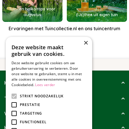
Tuin- en balkontips voor
augustus
(IJs)thee uit eigen tuin
Ervaringen met Tuincollectie.nl en ons tuincentrum
×
Deze website maakt
gebruik van cookies.
Deze website gebruikt cookies om uw
gebruikerservaring te verbeteren. Door
onze website te gebruiken, stemt u in met
alle cookies in overeenstemming met ons
Klantenservice
Cookiebeleid.
Lees verder
STRIKT NOODZAKELIJK
Tuincollectie
PRESTATIE
Wie zijn wij?
TARGETING
FUNCTIONEEL
Klanten geven ons