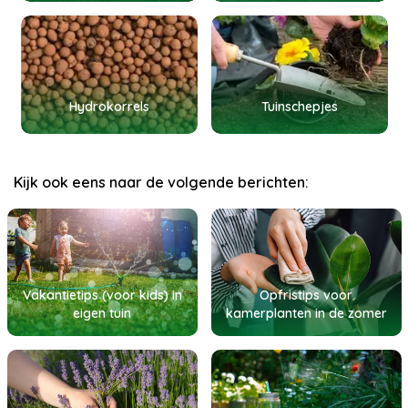
Hydrokorrels
Tuinschepjes
Kijk ook eens naar de volgende berichten:
Vakantietips (voor kids) in
Opfristips voor
eigen tuin
kamerplanten in de zomer