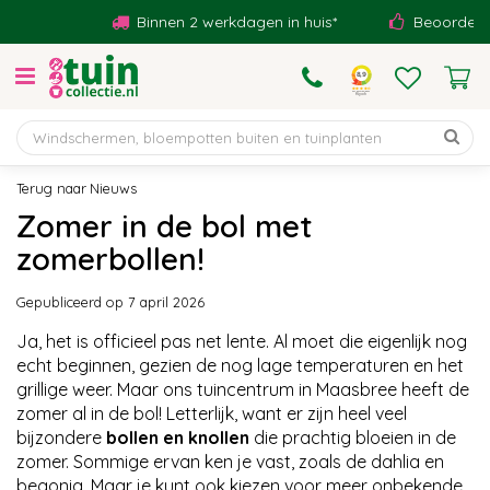
G
Binnen 2 werkdagen in huis*
Beoordeeld met
a
n
a
a
r
c
o
Nieuws
n
Zomer in de bol met
t
zomerbollen!
e
n
t
Gepubliceerd op
7 april 2026
Ja, het is officieel pas net lente. Al moet die eigenlijk nog
echt beginnen, gezien de nog lage temperaturen en het
grillige weer. Maar ons tuincentrum in Maasbree heeft de
zomer al in de bol! Letterlijk, want er zijn heel veel
bijzondere
bollen en knollen
die prachtig bloeien in de
zomer. Sommige ervan ken je vast, zoals de dahlia en
begonia. Maar je kunt ook kiezen voor meer onbekende,