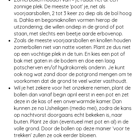
zonnige plek. De meeste ‘poot’ je, net als
voorjaarsbollen, 2 tot 3 keer zo diep als de bol hoog
is. Dahlia en begoniaknollen vormen hierop de
uitzondering; die willen ondiep in de grond of pot
staan, met slechts een beetje aarde erbovenop.
Zoals de meeste voorjaarsbollen en knollen houden
zomerbollen niet van natte voeten. Plant ze dus niet
op een vochtige plek in de tuin. En kies een pot of
bak met gaten in de bodem en doe een laag
potscherven en/of hydrokorrels onderin. Je kunt
ook nog wat zand door de potgrond mengen om te
voorkomen dat de grond te veel water vasthoudt.
Wil je het zekere voor het onzekere nemen, plant de
bollen dan vanaf begin april eerst in een pot en zet
deze in de kas of een onverwarmde kamer. Dan
kunnen ze na IJsheiligen (medio mei), zodra de kans
op nachtvorst doorgaans echt bekeken is, naar
buiten. Plant ze dan (eventueel met pot en al) in de
volle grond. Door de bollen op deze manier ‘voor te
trekken’ zullen ze ook eerder bloeien.