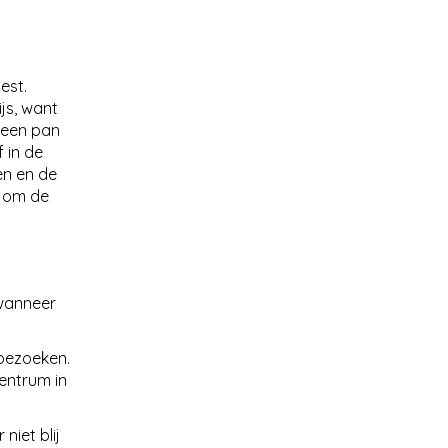
est.
ijs, want
 een pan
 in de
sen en de
, om de
 wanneer
 bezoeken.
entrum in
niet blij