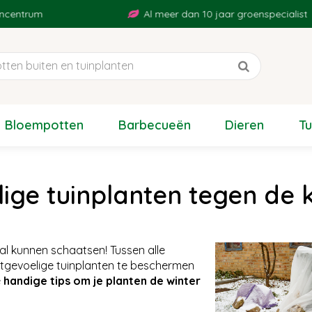
rum
Al meer dan 10 jaar groenspecialist
Bloempotten
Barbecueën
Dieren
T
ige tuinplanten tegen de 
 al kunnen schaatsen! Tussen alle
rstgevoelige tuinplanten te beschermen
e
handige tips om je planten de winter