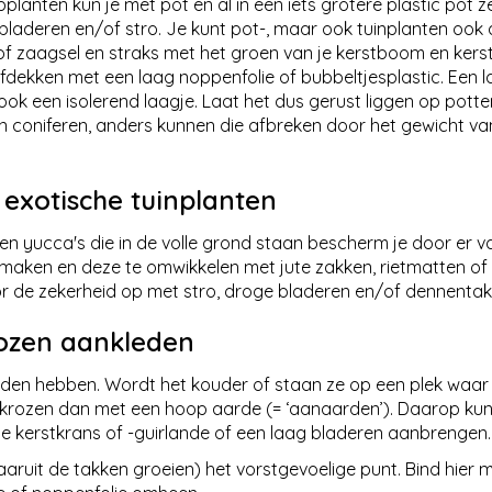
planten kun je met pot en al in een iets grotere plastic pot ze
bladeren en/of stro. Je kunt pot-, maar ook tuinplanten ook
f zaagsel en straks met het groen van je kerstboom en kers
e afdekken met een laag noppenfolie of bubbeltjesplastic. Een 
ok een isolerend laagje. Laat het dus gerust liggen op potte
n coniferen, anders kunnen die afbreken door het gewicht va
exotische tuinplanten
n yucca's die in de volle grond staan bescherm je door er v
ken en deze te omwikkelen met jute zakken, rietmatten of 
r de zekerheid op met stro, droge bladeren en/of dennenta
rozen aankleden
en hebben. Wordt het kouder of staan ze op een plek waar d
ruikrozen dan met een hoop aarde (= ‘aanaarden’). Daarop kun
 kerstkrans of -guirlande of een laag bladeren aanbrengen.
aaruit de takken groeien) het vorstgevoelige punt. Bind hier 