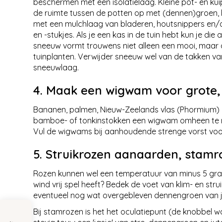
beschermen met een isolatielaag. Kleine pot- en kuip
de ruimte tussen de potten op met (dennen)groen, 
met een mulchlaag van bladeren, houtsnippers en/o
en -stukjes. Als je een kas in de tuin hebt kun je di
sneeuw vormt trouwens niet alleen een mooi, maar o
tuinplanten. Verwijder sneeuw wel van de takken va
sneeuwlaag.
4. Maak een wigwam voor grote, 
Bananen, palmen, Nieuw-Zeelands vlas (Phormium) e
bamboe- of tonkinstokken een wigwam omheen te ma
Vul de wigwams bij aanhoudende strenge vorst voo
5. Struikrozen aanaarden, stam
Rozen kunnen wel een temperatuur van minus 5 grad
wind vrij spel heeft? Bedek de voet van klim- en st
eventueel nog wat overgebleven dennengroen van je
Bij stamrozen is het het oculatiepunt (de knobbel w