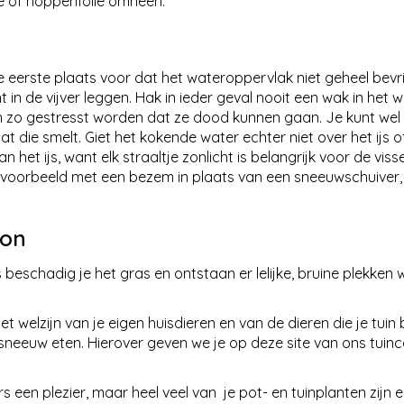
te of noppenfolie omheen.
 de eerste plaats voor dat het wateroppervlak niet geheel bevri
in de vijver leggen. Hak in ieder geval nooit een wak in het w
en zo gestresst worden dat ze dood kunnen gaan. Je kunt wel
 die smelt. Giet het kokende water echter niet over het ijs of
 het ijs, want elk straaltje zonlicht is belangrijk voor de vis
, bijvoorbeeld met een bezem in plaats van een sneeuwschuiver
zon
 beschadig je het gras en ontstaan er lelijke, bruine plekken
 welzijn van je eigen huisdieren en van de dieren die je tuin
sneeuw eten. Hierover geven we je op deze site van ons tuinc
 een plezier, maar heel veel van je pot- en tuinplanten zijn er 