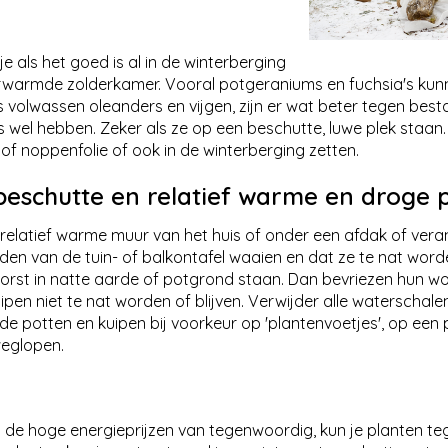
e als het goed is al in de winterberging
verwarmde zolderkamer. Vooral potgeraniums en fuchsia's kun
s volwassen oleanders en vijgen, zijn er wat beter tegen best
wel hebben. Zeker als ze op een beschutte, luwe plek staan. 
of noppenfolie of ook in de winterberging zetten.
beschutte en relatief warme en droge 
e relatief warme muur van het huis of onder een afdak of vera
den van de tuin- of balkontafel waaien en dat ze te nat word
vorst in natte aarde of potgrond staan. Dan bevriezen hun wo
ipen niet te nat worden of blijven. Verwijder alle waterschalen
de potten en kuipen bij voorkeur op 'plantenvoetjes', op een 
weglopen.
met de hoge energieprijzen van tegenwoordig, kun je planten te