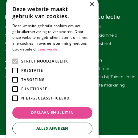
×
Deze website maakt
gebruik van cookies.
Klantenservice
Tuincollectie
Deze website gebruikt cookies om uw
Veelgestelde vragen
Winkel
gebruikerservaring te verbeteren. Door
Contact
Duurzaamheid
onze website te gebruiken, stemt u in met
Bestellen
Nieuwsbrief
alle cookies in overeenstemming met ons
Cookiebeleid.
Lees verder
Bezorgen en afhalen
Blog
Betalen
Merken
STRIKT NOODZAKELIJK
Ruilen en retourneren
Assortiment
PRESTATIE
Algemene voorwaarden
Werken bij Tuincollectie
TARGETING
Affiliate marketing
FUNCTIONEEL
NIET-GECLASSIFICEERD
OPSLAAN EN SLUITEN
ALLES AFWIJZEN