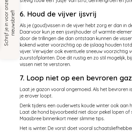
stevig touw een 'jasje' van stro, dennengroen en ju
S
c
h
r
i
j
f
j
e
i
n
v
o
o
r
o
n
z
e
n
i
e
u
w
s
b
r
i
e
f
6. Houd de vijver ijsvrij
!
Als je (goud)vissen in de vijver hebt zorg er dan in
Daarvoor kun je een ijsvrijhouder of warmte-element 
door de trillingen die dan ontstaan kunnen de viss
kokend water voorzichtig op de ijslaag houden totdat
vijver. Verwijder ook eventuele sneeuw voorzichtig van
zuurstofplanten. Doe dit rustig en zo stil mogelijk
vissen niet te verstoren.
7. Loop niet op een bevroren ga
Laat je gazon vooral ongemoeid. Als het bevroren is
je erover loopt.
Denk tijdens een ouderwets koude winter ook aan het
Laat de hond bijvoorbeeld niet door pekel lopen of 
Maasbree binnenkort meer slimme tips.
Het is winter. De vorst doet vooral schaatsliefhebbers