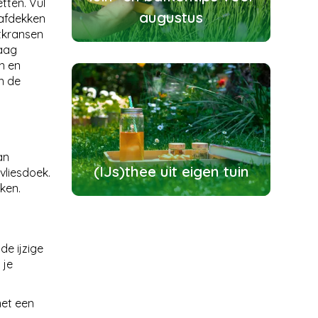
tten. Vul
augustus
 afdekken
tkransen
laag
n en
n de
an
(IJs)thee uit eigen tuin
vliesdoek.
kken.
e ijzige
 je
met een