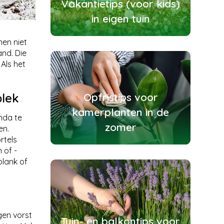
Vakantietips (voor kids)
in eigen tuin
nen niet
and. Die
Als het
plek
Opfristips voor
kamerplanten in de
nda te
zomer
en.
rtels
 of -
plank of
gen vorst
Tuin- en balkontips voor