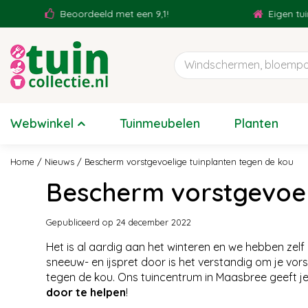
Ga
Beoordeeld met een 9,1!
Eigen tuincent
naar
content
Webwinkel
Tuinmeubelen
Planten
Home
Nieuws
Bescherm vorstgevoelige tuinplanten tegen de kou
Bescherm vorstgevoel
Gepubliceerd op
24 december 2022
Het is al aardig aan het winteren en we hebben zelf
sneeuw- en ijspret door is het verstandig om je vo
tegen de kou. Ons tuincentrum in Maasbree geeft j
door te helpen
!