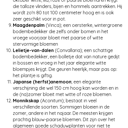
oktober witte, lila, roze of paarse bloemaren krijgt
die talloze vlinders, bijen en hommels aantrekken. Hij
wordt zo'n 80 tot 100 centimeter hoog en is ook
zeer geschikt voor in pot.
Maagdenpalm
(Vinca); een oersterke, wintergroene
bodembedekker die zelfs onder bomen in het
vroege voorjaar bloeit met paarse of witte
stervormige bloemen
Lelietje-van-dalen
(Convallaria); een schattige
bodembedekker, een bolletje dat van nature gedijt
in bossen en vroeg in het jaar elegante witte
bloempjes krijgt. Die geuren heerlijk, maar pas op:
het plantje is giftig.
Japanse (herfst)anemoon
; een elegante
verschijning die wel 150 cm hoog kan worden en in
de (na)zomer bloeit met witte of roze bloemen.
Monnikskap
(Aconitum); bestaat in veel
verschillende soorten. Sommigen bloeien in de
zomer, andere in het najaar. De meesten krijgen
prachtig blauw-paarse bloemen. Dit zijn over het
algemeen goede schaduwplanten voor niet te