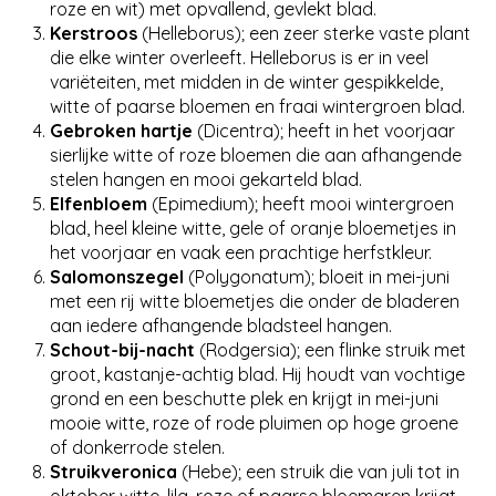
roze en wit) met opvallend, gevlekt blad.
Kerstroos
(Helleborus); een zeer sterke vaste plant
die elke winter overleeft. Helleborus is er in veel
variëteiten, met midden in de winter gespikkelde,
witte of paarse bloemen en fraai wintergroen blad.
Gebroken hartje
(Dicentra); heeft in het voorjaar
sierlijke witte of roze bloemen die aan afhangende
stelen hangen en mooi gekarteld blad.
Elfenbloem
(Epimedium); heeft mooi wintergroen
blad, heel kleine witte, gele of oranje bloemetjes in
het voorjaar en vaak een prachtige herfstkleur.
Salomonszegel
(Polygonatum); bloeit in mei-juni
met een rij witte bloemetjes die onder de bladeren
aan iedere afhangende bladsteel hangen.
Schout-bij-nacht
(Rodgersia); een flinke struik met
groot, kastanje-achtig blad. Hij houdt van vochtige
grond en een beschutte plek en krijgt in mei-juni
mooie witte, roze of rode pluimen op hoge groene
of donkerrode stelen.
Struikveronica
(Hebe); een struik die van juli tot in