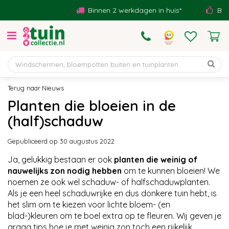
G
Binnen 2 werkdagen in huis*
Beoorde
a
n
a
a
r
c
o
Nieuws
n
Planten die bloeien in de
t
(half)schaduw
e
n
t
Gepubliceerd op
30 augustus 2022
Ja, gelukkig bestaan er ook
planten die weinig of
nauwelijks zon nodig hebben
om te kunnen bloeien! We
noemen ze ook wel schaduw- of halfschaduwplanten.
Als je een heel schaduwrijke en dus donkere tuin hebt, is
het slim om te kiezen voor lichte bloem- (en
blad-)kleuren om te boel extra op te fleuren. Wij geven je
graag tips hoe je met weinig zon toch een rijkelijk