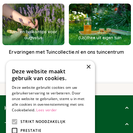
Tuin- en balkontips voor
augustus
(IJs)thee uit eigen tuin
Ervaringen met Tuincollectie.nl en ons tuincentrum
×
Deze website maakt
gebruik van cookies.
Deze website gebruikt cookies om uw
gebruikerservaring te verbeteren. Door
onze website te gebruiken, stemt u in met
alle cookies in overeenstemming met ons
Klantenservice
Cookiebeleid.
Lees verder
STRIKT NOODZAKELIJK
Tuincollectie
PRESTATIE