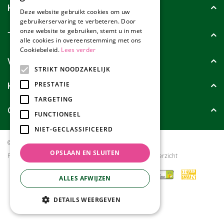
Klantenservice
Deze website gebruikt cookies om uw
gebruikerservaring te verbeteren. Door
onze website te gebruiken, stemt u in met
Tuincollectie
alle cookies in overeenstemming met ons
Cookiebeleid.
Lees verder
Wie zijn wij?
STRIKT NOODZAKELIJK
Klanten geven ons
PRESTATIE
TARGETING
Contact
FUNCTIONEEL
NIET-GECLASSIFICEERD
© Tuincollectie.nl
Green Solutions
OPSLAAN EN SLUITEN
Privacy policy
Tuincentrum Overzicht
ALLES AFWIJZEN
DETAILS WEERGEVEN