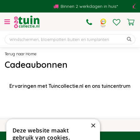
G
Binnen 2 werkdagen in huis*
a
n
a
a
r
c
o
Home
n
Cadeaubonnen
t
e
n
t
Ervaringen met Tuincollectie.nl en ons tuincentrum
×
Deze website maakt
gebruik van cookies.