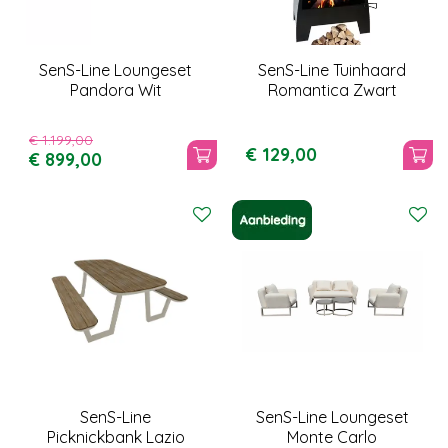
SenS-Line Loungeset
SenS-Line Tuinhaard
Pandora Wit
Romantica Zwart
€
1.199
,
00
€
129
,
00
€
899
,
00
SenS-Line
SenS-Line Loungeset
Picknickbank Lazio
Monte Carlo