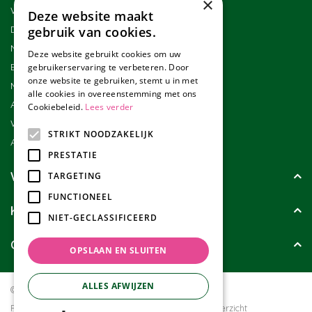
×
Winkel
Deze website maakt
Duurzaamheid
gebruik van cookies.
Nieuwsbrief
Deze website gebruikt cookies om uw
Blog
gebruikerservaring te verbeteren. Door
onze website te gebruiken, stemt u in met
Merken
alle cookies in overeenstemming met ons
Assortiment
Cookiebeleid.
Lees verder
Werken bij Tuincollectie
STRIKT NOODZAKELIJK
Affiliate marketing
PRESTATIE
Wie zijn wij?
TARGETING
FUNCTIONEEL
Klanten geven ons
NIET-GECLASSIFICEERD
Contact
OPSLAAN EN SLUITEN
ALLES AFWIJZEN
© Tuincollectie.nl
Green Solutions
Privacy policy
Tuincentrum Overzicht