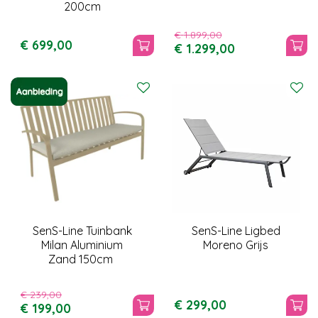
200cm
€
1.899
,
00
€
699
,
00
€
1.299
,
00
SenS-Line Tuinbank
SenS-Line Ligbed
Milan Aluminium
Moreno Grijs
Zand 150cm
€
239
,
00
€
299
,
00
€
199
,
00