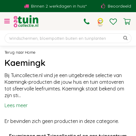
G
Binnen 2 werkdagen in huis*
Beoordeeld met 
a
n
a
a
r
c
o
Home
n
Kaemingk
t
e
Bij Tuincollectie.nl vind je een uitgebreide selectie van
n
Kaemingk-producten die jouw huis en tuin omtoveren
t
tot sfeervolle leefruimtes. Kaemingk staat bekend om
zijn sti...
Lees meer
Er bevinden zich geen producten in deze categorie.