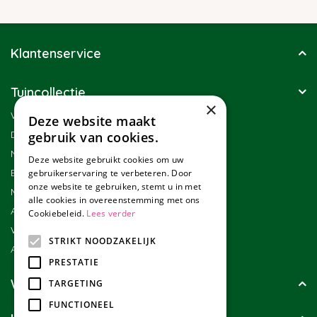
Klantenservice
Tuincollectie
×
Winkel
Deze website maakt
Duurzaamheid
gebruik van cookies.
Nieuwsbrief
Deze website gebruikt cookies om uw
Blog
gebruikerservaring te verbeteren. Door
onze website te gebruiken, stemt u in met
Merken
alle cookies in overeenstemming met ons
Assortiment
Cookiebeleid.
Lees verder
Werken bij Tuincollectie
STRIKT NOODZAKELIJK
Affiliate marketing
PRESTATIE
Wie zijn wij?
TARGETING
FUNCTIONEEL