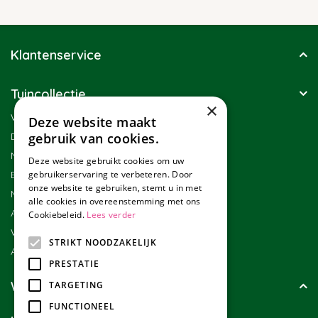
Klantenservice
Tuincollectie
×
Winkel
Deze website maakt
Duurzaamheid
gebruik van cookies.
Nieuwsbrief
Deze website gebruikt cookies om uw
Blog
gebruikerservaring te verbeteren. Door
onze website te gebruiken, stemt u in met
Merken
alle cookies in overeenstemming met ons
Assortiment
Cookiebeleid.
Lees verder
Werken bij Tuincollectie
STRIKT NOODZAKELIJK
Affiliate marketing
PRESTATIE
Wie zijn wij?
TARGETING
FUNCTIONEEL