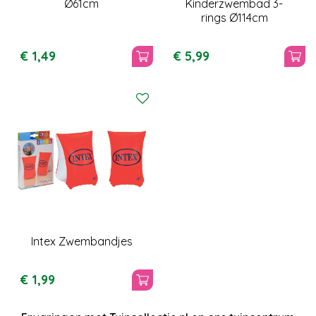
Ø61cm
Kinderzwembad 3-
rings Ø114cm
€
1
,
49
€
5
,
99
Intex Zwembandjes
€
1
,
99