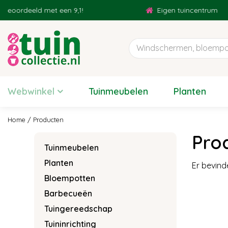
Ga
oordeeld met een 9,1!
Eigen tuincentrum
naar
content
Webwinkel
Tuinmeubelen
Planten
Home
Producten
Pro
Tuinmeubelen
Planten
Er bevind
Bloempotten
Barbecueën
Tuingereedschap
Tuininrichting