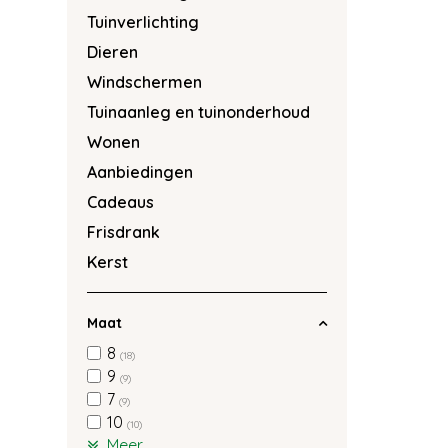
Tuinverlichting
Dieren
Windschermen
Tuinaanleg en tuinonderhoud
Wonen
Aanbiedingen
Cadeaus
Frisdrank
Kerst
Maat
8
(18)
9
(9)
7
(9)
10
(10)
Meer