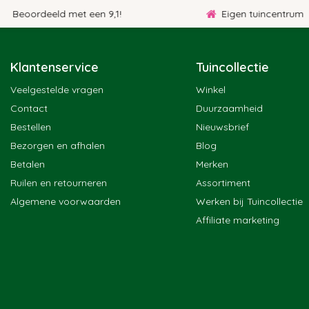
Beoordeeld met een 9,1!
Eigen tuincentrum
Klantenservice
Tuincollectie
Veelgestelde vragen
Winkel
Contact
Duurzaamheid
Bestellen
Nieuwsbrief
Bezorgen en afhalen
Blog
Betalen
Merken
Ruilen en retourneren
Assortiment
Algemene voorwaarden
Werken bij Tuincollectie
Affiliate marketing