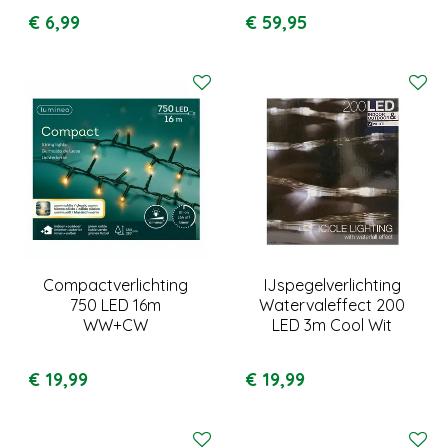
€
6
,
99
€
59
,
95
Compactverlichting
IJspegelverlichting
750 LED 16m
Watervaleffect 200
WW+CW
LED 3m Cool Wit
€
19
,
99
€
19
,
99