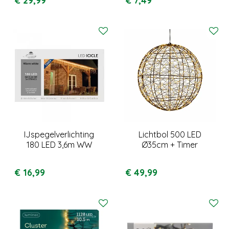
€
29
,
99
€
7
,
49
IJspegelverlichting
Lichtbol 500 LED
180 LED 3,6m WW
Ø35cm + Timer
€
16
,
99
€
49
,
99