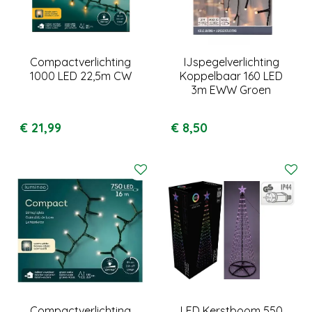
Compactverlichting
IJspegelverlichting
1000 LED 22,5m CW
Koppelbaar 160 LED
3m EWW Groen
€
21
,
99
€
8
,
50
Compactverlichting
LED Kerstboom 550