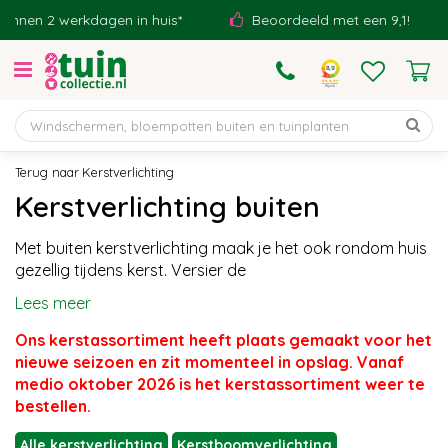
G
rkdagen in huis*
Beoordeeld met een 9,1!
Eigen 
a
n
a
a
r
c
o
Kerstverlichting
n
Kerstverlichting buiten
t
e
Met buiten kerstverlichting maak je het ook rondom huis
n
gezellig tijdens kerst. Versier de
t
Lees meer
Ons kerstassortiment heeft plaats gemaakt voor het
nieuwe seizoen en zit momenteel in opslag. Vanaf
medio oktober 2026 is het kerstassortiment weer te
bestellen.
Alle kerstverlichting
Kerstboomverlichting