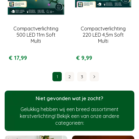
Compactverlichting
Compactverlichting
500 LED 11m Soft
220 LED 4,5m Soft
Multi
Multi
€
17
,
99
€
9
,
99
1
2
3
Niet gevonden wat je zocht?
Gelukkig hebben wij een breed assortiment
kerstverlichting! Bekijk een van onze andere
categorieën: