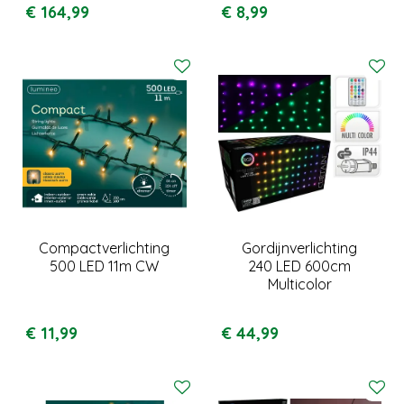
€
164
,
99
€
8
,
99
Compactverlichting
Gordijnverlichting
500 LED 11m CW
240 LED 600cm
Multicolor
€
11
,
99
€
44
,
99