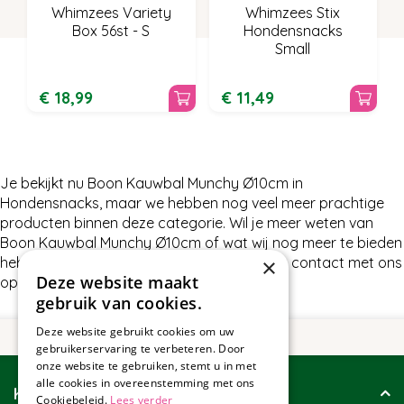
Whimzees Variety
Whimzees Stix
Box 56st - S
Hondensnacks
Small
€
18
,
99
€
11
,
49
Je bekijkt nu Boon Kauwbal Munchy Ø10cm in
Hondensnacks, maar we hebben nog veel meer prachtige
producten binnen deze categorie. Wil je meer weten van
Boon Kauwbal Munchy Ø10cm of wat wij nog meer te bieden
hebben in Hondensnacks, neem dan gerust contact met ons
×
Deze website maakt
op.
gebruik van cookies.
Deze website gebruikt cookies om uw
gebruikerservaring te verbeteren. Door
onze website te gebruiken, stemt u in met
alle cookies in overeenstemming met ons
Klantenservice
Cookiebeleid.
Lees verder