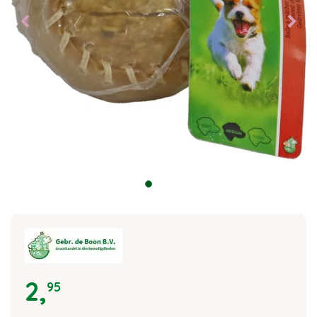
2
,
95