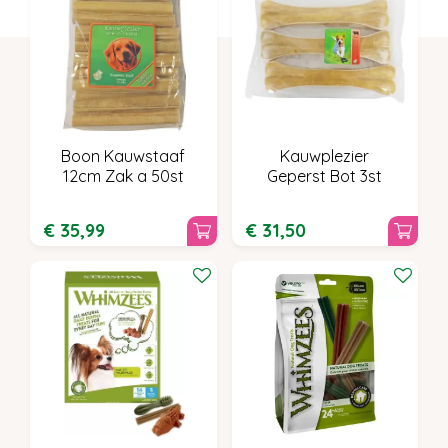
Boon Kauwstaaf
Kauwplezier
12cm Zak a 50st
Geperst Bot 3st
€
35
,
99
€
31
,
50