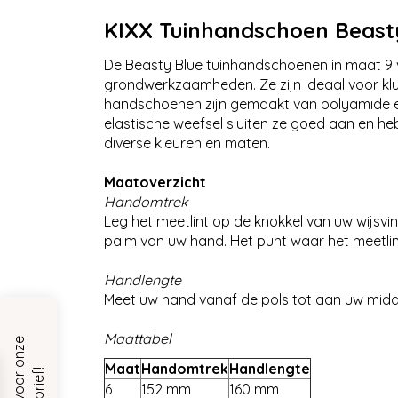
KIXX Tuinhandschoen Beast
De Beasty Blue tuinhandschoenen in maat 9 van
grondwerkzaamheden. Ze zijn ideaal voor klus
handschoenen zijn gemaakt van polyamide en v
elastische weefsel sluiten ze goed aan en he
diverse kleuren en maten.
Maatoverzicht
Handomtrek
Leg het meetlint op de knokkel van uw wijsvi
palm van uw hand. Het punt waar het meetlin
Handlengte
Meet uw hand vanaf de pols tot aan uw midde
Maattabel
Maat
Handomtrek
Handlengte
6
152 mm
160 mm