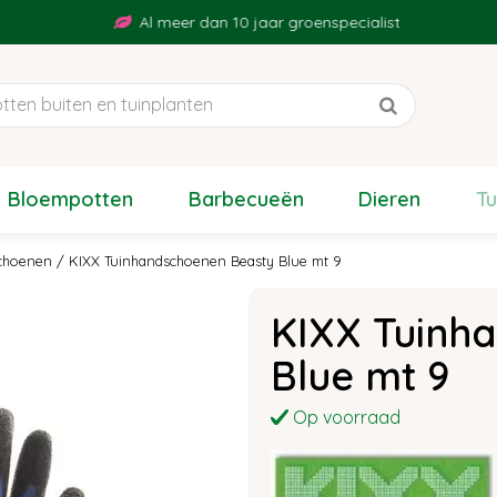
Al meer dan 10 jaar groenspecialist
Bloempotten
Barbecueën
Dieren
T
choenen
KIXX Tuinhandschoenen Beasty Blue mt 9
KIXX Tuinh
Blue mt 9
Op voorraad