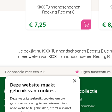
KIXX Tuinhandschoenen
K
Rocking Red mt 8
€
7
,
25
€
8
Je bekijkt nu KIXX Tuinhandschoenen Beasty Blue 
meer weten van KIXX Tuinhandschoenen Beasty Blu
eoordeeld met een 9,1!
Eigen tuincentrum
×
Deze website maakt
gebruik van cookies.
Klantenservice
Tuincollectie
Deze website gebruikt cookies om uw
Veelgestelde vragen
Winkel
gebruikerservaring te verbeteren. Door
Contact
Duurzaamheid
onze website te gebruiken, stemt u in met