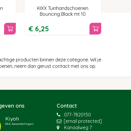
en
KIXX Tuinhandschoenen
Bouncing Black mt 10
€
6
,
25
htige producten binnen deze categorie. Wil je
oenen, neem dan gerust contact met ons op.
 geven ons
Contact
077-7820150
[email protected]
Kanaalweg 7