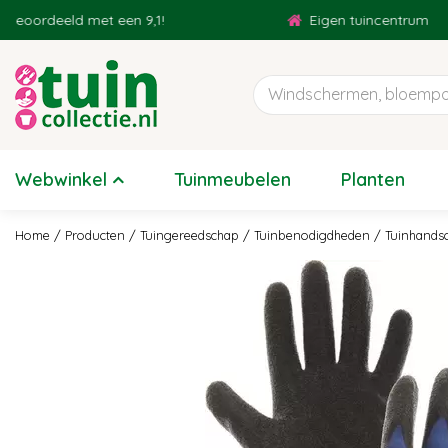
Ga
ordeeld met een 9,1!
Eigen tuincentrum
naar
content
Webwinkel
Tuinmeubelen
Planten
Home
Producten
Tuingereedschap
Tuinbenodigdheden
Tuinhands