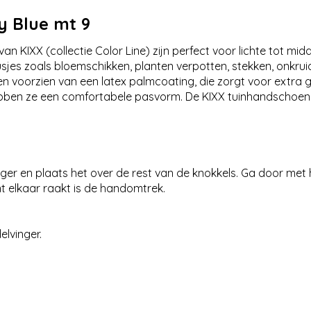
y Blue mt 9
 KIXX (collectie Color Line) zijn perfect voor lichte tot midd
jes zoals bloemschikken, planten verpotten, stekken, onkruid
oorzien van een latex palmcoating, die zorgt voor extra grip
bben ze een comfortabele pasvorm. De KIXX tuinhandschoenen u
nger en plaats het over de rest van de knokkels. Ga door met 
t elkaar raakt is de handomtrek.
lvinger.