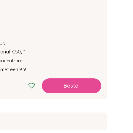
uis
vanaf €50,-
*
tuincentrum
met een 9.3!