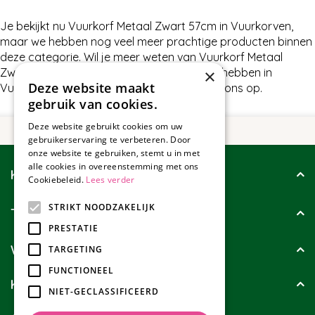
Je bekijkt nu Vuurkorf Metaal Zwart 57cm in Vuurkorven,
maar we hebben nog veel meer prachtige producten binnen
deze categorie. Wil je meer weten van Vuurkorf Metaal
Zwart 57cm of wat wij nog meer te bieden hebben in
×
Deze website maakt
Vuurkorven, neem dan gerust contact met ons op.
gebruik van cookies.
Deze website gebruikt cookies om uw
gebruikerservaring te verbeteren. Door
onze website te gebruiken, stemt u in met
alle cookies in overeenstemming met ons
Klantenservice
Cookiebeleid.
Lees verder
STRIKT NOODZAKELIJK
Tuincollectie
PRESTATIE
Wie zijn wij?
TARGETING
FUNCTIONEEL
Klanten geven ons
NIET-GECLASSIFICEERD