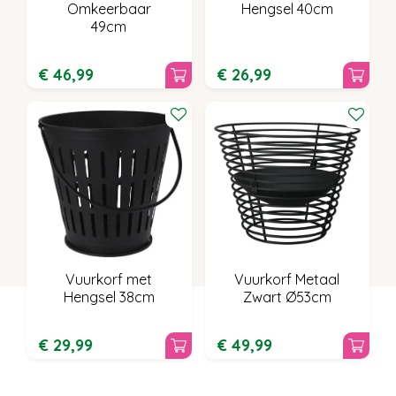
Omkeerbaar
Hengsel 40cm
49cm
€
46
,
99
€
26
,
99
Vuurkorf met
Vuurkorf Metaal
Hengsel 38cm
Zwart Ø53cm
€
29
,
99
€
49
,
99