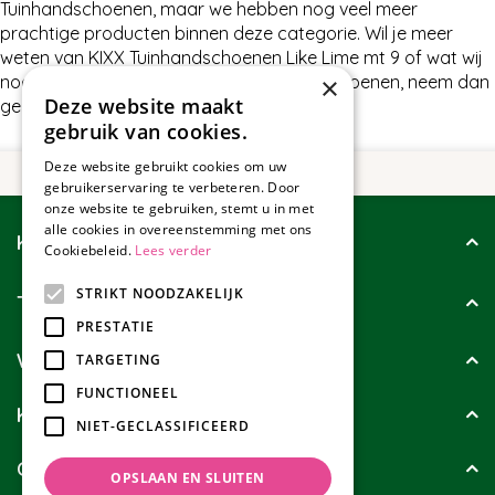
Tuinhandschoenen, maar we hebben nog veel meer
prachtige producten binnen deze categorie. Wil je meer
weten van KIXX Tuinhandschoenen Like Lime mt 9 of wat wij
nog meer te bieden hebben in Tuinhandschoenen, neem dan
×
Deze website maakt
gerust contact met ons op.
gebruik van cookies.
Deze website gebruikt cookies om uw
gebruikerservaring te verbeteren. Door
onze website te gebruiken, stemt u in met
alle cookies in overeenstemming met ons
Klantenservice
Cookiebeleid.
Lees verder
STRIKT NOODZAKELIJK
Tuincollectie
PRESTATIE
Wie zijn wij?
TARGETING
FUNCTIONEEL
Klanten geven ons
NIET-GECLASSIFICEERD
Contact
OPSLAAN EN SLUITEN