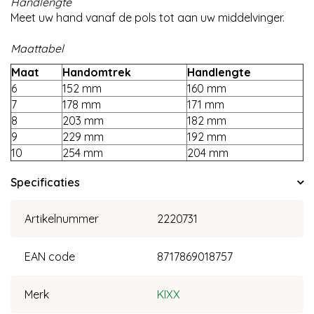
Handlengte
Meet uw hand vanaf de pols tot aan uw middelvinger.
Maattabel
Maat
Handomtrek
Handlengte
6
152 mm
160 mm
7
178 mm
171 mm
8
203 mm
182 mm
9
229 mm
192 mm
10
254 mm
204 mm
Specificaties
Artikelnummer
2220731
EAN code
8717869018757
Merk
KIXX