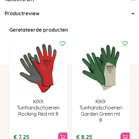
Productreview
Gerelateerde producten
KIXX
KIXX
Tuinhandschoenen
Tuinhandschoenen
Rocking Red mt 8
Garden Green mt
8
€
7
,
25
€
8
,
25