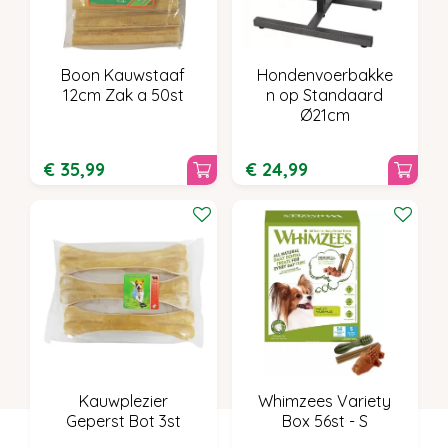
Boon Kauwstaaf
Hondenvoerbakke
12cm Zak a 50st
n op Standaard
Ø21cm
€
35
,
99
€
24
,
99
Kauwplezier
Whimzees Variety
Geperst Bot 3st
Box 56st - S