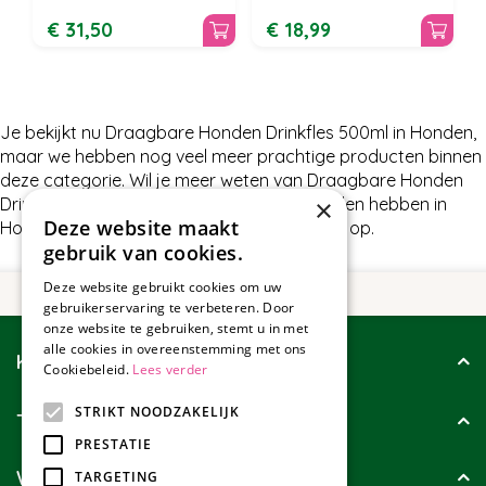
€
31
,
50
€
18
,
99
Je bekijkt nu Draagbare Honden Drinkfles 500ml in Honden,
maar we hebben nog veel meer prachtige producten binnen
deze categorie. Wil je meer weten van Draagbare Honden
Drinkfles 500ml of wat wij nog meer te bieden hebben in
×
Deze website maakt
Honden, neem dan gerust contact met ons op.
gebruik van cookies.
Deze website gebruikt cookies om uw
gebruikerservaring te verbeteren. Door
onze website te gebruiken, stemt u in met
alle cookies in overeenstemming met ons
Klantenservice
Cookiebeleid.
Lees verder
STRIKT NOODZAKELIJK
Tuincollectie
PRESTATIE
Wie zijn wij?
TARGETING