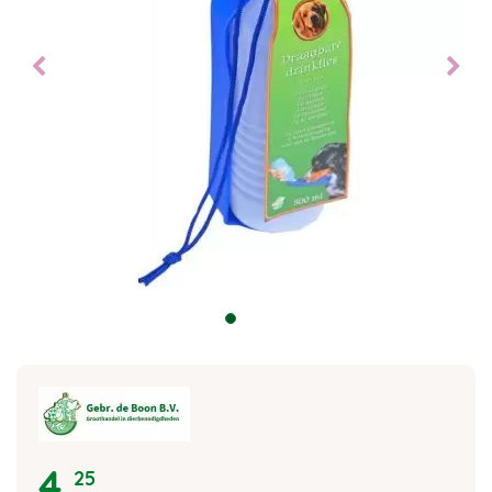
4
,
25