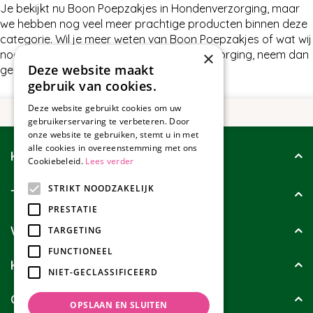
Je bekijkt nu Boon Poepzakjes in Hondenverzorging, maar
we hebben nog veel meer prachtige producten binnen deze
categorie. Wil je meer weten van Boon Poepzakjes of wat wij
×
nog meer te bieden hebben in Hondenverzorging, neem dan
Deze website maakt
gerust contact met ons op.
gebruik van cookies.
Deze website gebruikt cookies om uw
gebruikerservaring te verbeteren. Door
onze website te gebruiken, stemt u in met
alle cookies in overeenstemming met ons
Klantenservice
Cookiebeleid.
Lees verder
STRIKT NOODZAKELIJK
Tuincollectie
PRESTATIE
Wie zijn wij?
TARGETING
FUNCTIONEEL
Klanten geven ons
NIET-GECLASSIFICEERD
Contact
OPSLAAN EN SLUITEN