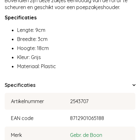
Bovendien zijn deze zakjes eenvoudig van de rol af te
scheuren en geschikt voor een poepzakjeshouder.
Specificaties
Lengte: 9cm
Breedte: 3cm
Hoogte: 18cm
Kleur: Grijs
Materiaal: Plastic
Specificaties
Artikelnummer
2543707
EAN code
8712901065188
Merk
Gebr. de Boon