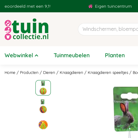
Ga
ordeeld met een 9,1!
Eigen tuincentrum
naar
content
Webwinkel
Tuinmeubelen
Planten
Home
Producten
Dieren
Knaagdieren
Knaagdieren speeltjes
Bo