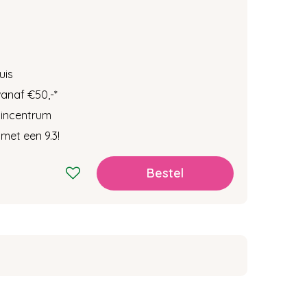
uis
vanaf €50,-
*
tuincentrum
met een 9.3!