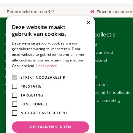
Beoordeeld met een 9,1!
Eigen tuincentrum
×
Deze website maakt
gebruik van cookies.
Klantenservice
Tuincollectie
Deze website gebruikt cookies om uw
Veelgestelde vragen
Winkel
gebruikerservaring te verbeteren. Door
Contact
Duurzaamheid
onze website te gebruiken, stemt u in met
Bestellen
Nieuwsbrief
alle cookies in overeenstemming met ons
Cookiebeleid.
Lees verder
Bezorgen en afhalen
Blog
Betalen
Merken
STRIKT NOODZAKELIJK
Ruilen en retourneren
Assortiment
PRESTATIE
Algemene voorwaarden
Werken bij Tuincollectie
TARGETING
Affiliate marketing
FUNCTIONEEL
NIET-GECLASSIFICEERD
OPSLAAN EN SLUITEN