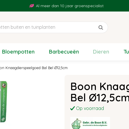
Al meer dan 10 jaar groenspecialist
Bloempotten
Barbecueën
Dieren
T
on Knaagdierspeelgoed Bal Bel Ø12,5cm
Boon Knaag
Bel Ø12,5c
Op voorraad