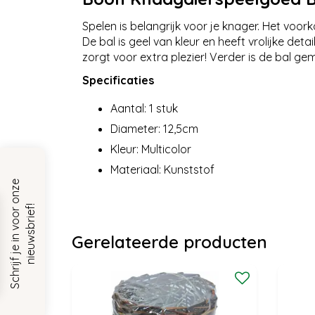
Spelen is belangrijk voor je knager. Het voor
De bal is geel van kleur en heeft vrolijke deta
zorgt voor extra plezier! Verder is de bal ge
Specificaties
Aantal: 1 stuk
Diameter: 12,5cm
Kleur: Multicolor
Materiaal: Kunststof
S
c
h
r
i
j
f
j
e
i
n
v
o
o
r
o
n
z
e
n
i
e
u
w
s
b
r
i
e
f
!
Gerelateerde producten