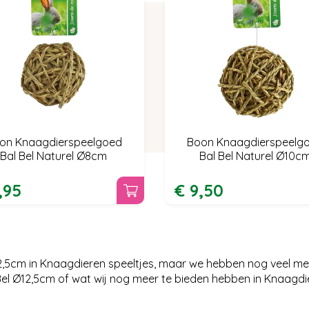
on Knaagdierspeelgoed
Boon Knaagdierspeelg
Bal Bel Naturel Ø8cm
Bal Bel Naturel Ø10c
,
95
€
9
,
50
2,5cm in Knaagdieren speeltjes, maar we hebben nog veel me
l Ø12,5cm of wat wij nog meer te bieden hebben in Knaagdi