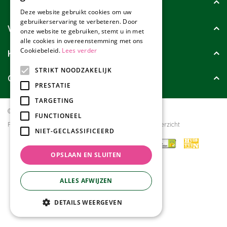
Tuincollectie
Deze website gebruikt cookies om uw
gebruikerservaring te verbeteren. Door
Wie zijn wij?
onze website te gebruiken, stemt u in met
alle cookies in overeenstemming met ons
Cookiebeleid.
Lees verder
Klanten geven ons
STRIKT NOODZAKELIJK
Contact
PRESTATIE
TARGETING
© Tuincollectie.nl
Green Solutions
FUNCTIONEEL
Privacy policy
Tuincentrum Overzicht
NIET-GECLASSIFICEERD
OPSLAAN EN SLUITEN
ALLES AFWIJZEN
DETAILS WEERGEVEN