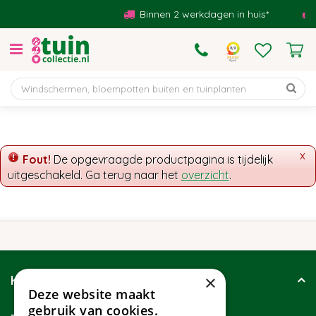
G
Binnen 2 werkdagen in huis*
a
n
a
a
r
c
o
n
t
x
Fout!
De opgevraagde productpagina is tijdelijk
e
uitgeschakeld. Ga terug naar het
overzicht
.
n
t
×
Klantenservice
Deze website maakt
gebruik van cookies.