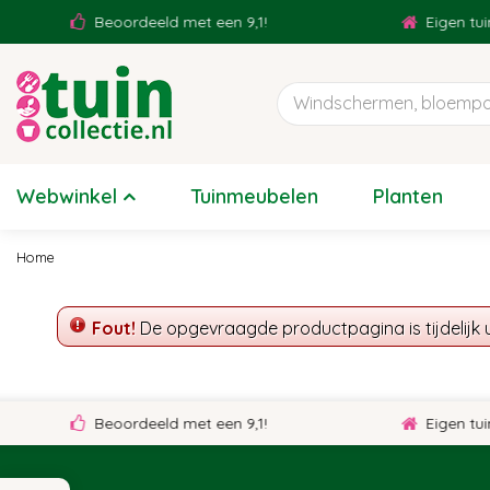
Ga
Beoordeeld met een 9,1!
Eigen tuin
naar
content
Webwinkel
Tuinmeubelen
Planten
Home
Fout!
De opgevraagde productpagina is tijdelijk 
Beoordeeld met een 9,1!
Eigen tuin