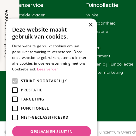
Klantenservice
Tuincollectie
S
c
h
r
i
j
f
j
e
i
n
v
o
o
r
o
n
z
e
n
i
e
u
w
s
b
r
i
e
f
Veelgestelde vragen
Winkel
×
Contact
Duurzaamheid
!
Deze website maakt
Bestellen
Nieuwsbrief
gebruik van cookies.
Bezorgen en afhalen
Blog
Deze website gebruikt cookies om uw
Betalen
Merken
gebruikerservaring te verbeteren. Door
Ruilen en retourneren
Assortiment
onze website te gebruiken, stemt u in met
alle cookies in overeenstemming met ons
Algemene voorwaarden
Werken bij Tuincollectie
Cookiebeleid.
Lees verder
Affiliate marketing
STRIKT NOODZAKELIJK
PRESTATIE
TARGETING
FUNCTIONEEL
NIET-GECLASSIFICEERD
OPSLAAN EN SLUITEN
© Tuincollectie.nl
Green Solutions
Privacy policy
Tuincentrum Overzich