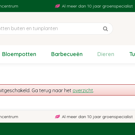
centrum
Al meer dan 10 jaar groenspecialist
Bloempotten
Barbecueën
Dieren
T
uitgeschakeld. Ga terug naar het
overzicht
.
centrum
Al meer dan 10 jaar groenspecialist