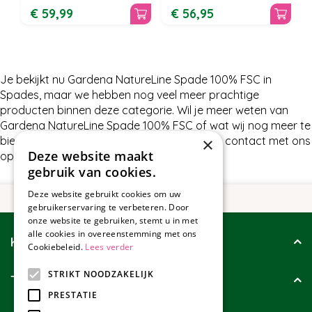
€
59
,
99
€
56
,
95
Je bekijkt nu Gardena NatureLine Spade 100% FSC in
Spades, maar we hebben nog veel meer prachtige
producten binnen deze categorie. Wil je meer weten van
Gardena NatureLine Spade 100% FSC of wat wij nog meer te
bieden hebben in Spades, neem dan gerust contact met ons
×
Deze website maakt
op.
gebruik van cookies.
Deze website gebruikt cookies om uw
gebruikerservaring te verbeteren. Door
onze website te gebruiken, stemt u in met
alle cookies in overeenstemming met ons
Klantenservice
Cookiebeleid.
Lees verder
STRIKT NOODZAKELIJK
Tuincollectie
PRESTATIE