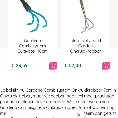
Gardena
Talen Tools Dutch
Combisystem
Garden
Cultivator 10cm
Onkruidkrabber
€
23
,
59
€
57
,
00
Je bekijkt nu Gardena Combisystem Onkruidkrabber 7cm in
Onkruidkrabber, maar we hebben nog veel meer prachtige
producten binnen deze categorie. Wil je meer weten van
Gardena Combisystem Onkruidkrabber 7cm of wat wij nog
×
meer te bieden hebben in Onkruidkrabber, neem dan gerust