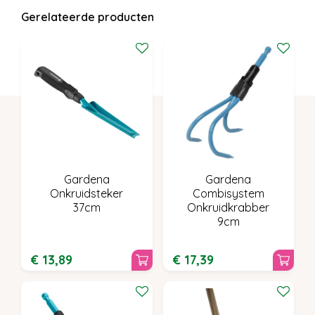
Gerelateerde producten
Gardena
Gardena
Onkruidsteker
Combisystem
37cm
Onkruidkrabber
9cm
€
13
,
89
€
17
,
39