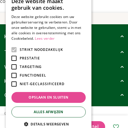
Deze website maakt
contact met ons op.
gebruik van cookies.
Deze website gebruikt cookies om uw
gebruikerservaring te verbeteren. Door
onze website te gebruiken, stemt u in met
alle cookies in overeenstemming met ons
Klantenservice
Cookiebeleid.
Lees verder
STRIKT NOODZAKELIJK
Tuincollectie
PRESTATIE
Wie zijn wij?
TARGETING
FUNCTIONEEL
Klanten geven ons
NIET-GECLASSIFICEERD
Contact
OPSLAAN EN SLUITEN
ALLES AFWIJZEN
© Tuincollectie.nl
Green Solutions
Privacy policy
Tuincentrum Overzicht
Gardena Combisystem Onkruidkrabber 7cm
DETAILS WEERGEVEN