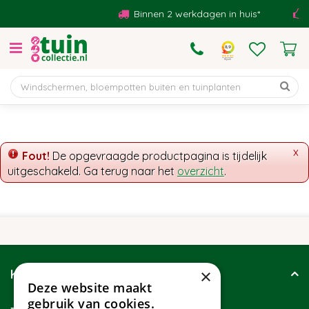
G
Binnen 2 werkdagen in huis*
a
n
a
a
r
c
o
n
t
x
Fout!
De opgevraagde productpagina is tijdelijk
e
uitgeschakeld. Ga terug naar het
overzicht
.
n
t
×
Klantenservice
Deze website maakt
gebruik van cookies.