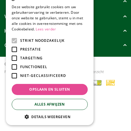
Tuincollectie
Deze website gebruikt cookies om uw
gebruikerservaring te verbeteren. Door
Wie zijn wij?
onze website te gebruiken, stemt u in met
alle cookies in overeenstemming met ons
Cookiebeleid.
Lees verder
Klanten geven ons
STRIKT NOODZAKELIJK
Contact
PRESTATIE
TARGETING
© Tuincollectie.nl
Green Solutions
FUNCTIONEEL
Privacy policy
Tuincentrum Overzicht
NIET-GECLASSIFICEERD
OPSLAAN EN SLUITEN
ALLES AFWIJZEN
DETAILS WEERGEVEN