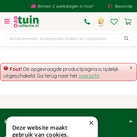
G
Binnen 2 werkdagen in huis*
Beoordeeld 
a
n
a
a
r
c
o
n
t
x
Fout!
De opgevraagde productpagina is tijdelijk
e
uitgeschakeld. Ga terug naar het
overzicht
.
n
t
×
Klantenservice
Deze website maakt
gebruik van cookies.