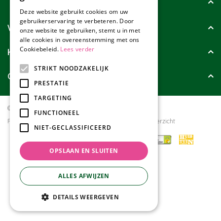
Tuincollectie
Deze website gebruikt cookies om uw
gebruikerservaring te verbeteren. Door
Wie zijn wij?
onze website te gebruiken, stemt u in met
alle cookies in overeenstemming met ons
Cookiebeleid.
Lees verder
Klanten geven ons
STRIKT NOODZAKELIJK
Contact
PRESTATIE
TARGETING
© Tuincollectie.nl
Green Solutions
FUNCTIONEEL
Privacy policy
Tuincentrum Overzicht
NIET-GECLASSIFICEERD
OPSLAAN EN SLUITEN
ALLES AFWIJZEN
DETAILS WEERGEVEN