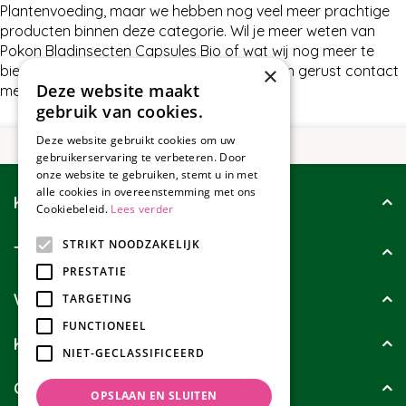
Plantenvoeding, maar we hebben nog veel meer prachtige
producten binnen deze categorie. Wil je meer weten van
Pokon Bladinsecten Capsules Bio of wat wij nog meer te
×
bieden hebben in Plantenvoeding, neem dan gerust contact
Deze website maakt
met ons op.
gebruik van cookies.
Deze website gebruikt cookies om uw
gebruikerservaring te verbeteren. Door
onze website te gebruiken, stemt u in met
alle cookies in overeenstemming met ons
Klantenservice
Cookiebeleid.
Lees verder
STRIKT NOODZAKELIJK
Tuincollectie
PRESTATIE
Wie zijn wij?
TARGETING
FUNCTIONEEL
Klanten geven ons
NIET-GECLASSIFICEERD
Contact
OPSLAAN EN SLUITEN