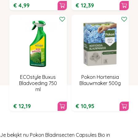
€
4
,
99
€
12
,
39
ECOstyle Buxus
Pokon Hortensia
Bladvoeding 750
Blauwmaker 500g
ml
€
12
,
19
€
10
,
95
Je bekijkt nu Pokon Bladinsecten Capsules Bio in