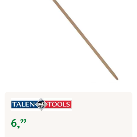
6
,
99