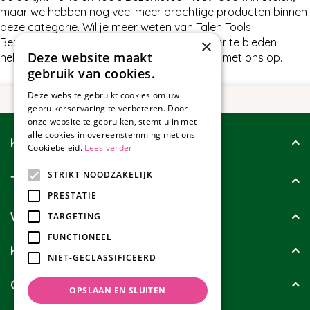
maar we hebben nog veel meer prachtige producten binnen
deze categorie. Wil je meer weten van Talen Tools
×
Bezemsteel Hout 150cm of wat wij nog meer te bieden
Deze website maakt
hebben in Stelen, neem dan gerust contact met ons op.
gebruik van cookies.
Deze website gebruikt cookies om uw
gebruikerservaring te verbeteren. Door
onze website te gebruiken, stemt u in met
alle cookies in overeenstemming met ons
Klantenservice
Cookiebeleid.
Lees verder
STRIKT NOODZAKELIJK
Tuincollectie
PRESTATIE
Wie zijn wij?
TARGETING
FUNCTIONEEL
Klanten geven ons
NIET-GECLASSIFICEERD
Contact
OPSLAAN EN SLUITEN