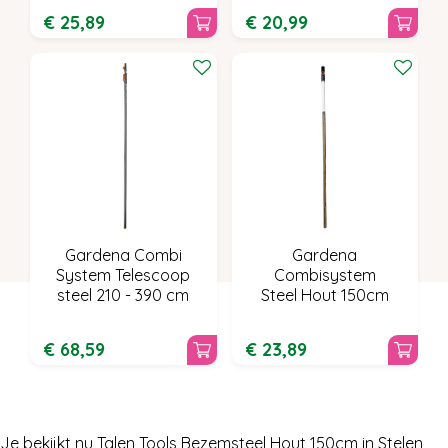
€
25
,
89
€
20
,
99
Gardena Combi
Gardena
System Telescoop
Combisystem
steel 210 - 390 cm
Steel Hout 150cm
€
68
,
59
€
23
,
89
Je bekijkt nu Talen Tools Bezemsteel Hout 150cm in Stelen,