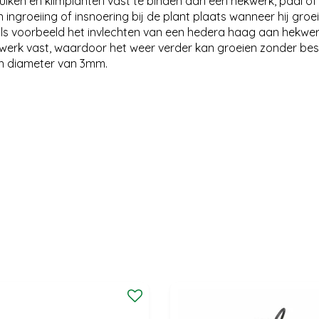
iken en klimplanten vast te binden aan een hekwerk, paal of 
 ingroeiing of insnoering bij de plant plaats wanneer hij gro
s voorbeeld het invlechten van een hedera haag aan hekwerk
werk vast, waardoor het weer verder kan groeien zonder bes
een diameter van 3mm.