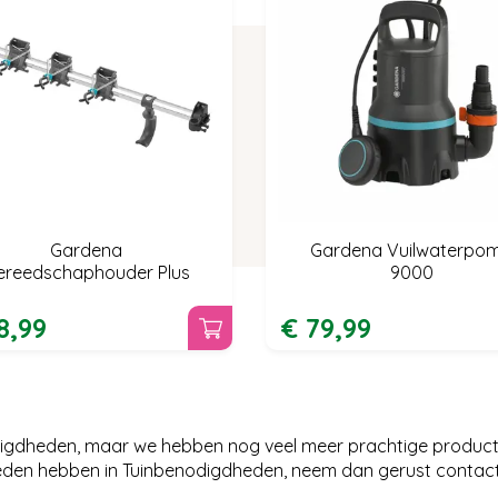
Gardena
Gardena Vuilwaterpo
ereedschaphouder Plus
9000
8
,
99
€
79
,
99
odigdheden, maar we hebben nog veel meer prachtige product
bieden hebben in Tuinbenodigdheden, neem dan gerust contac