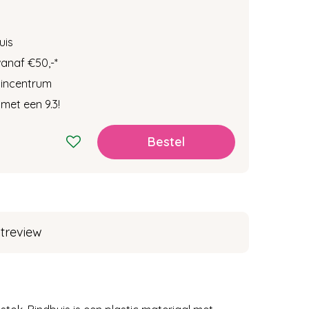
uis
vanaf €50,-
*
tuincentrum
met een 9.3!
treview