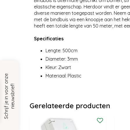
Bindbuis is uitermate geschikt om bomen, stru
elastische eigenschap. Hierdoor vindt er geen
diverse manieren toegepast worden. Neem al
met de bindbuis via een knoopje aan het hek
heeft een totale lengte van 50 meter, met 
Specificaties
Lengte: 500cm
Diameter: 3mm
Kleur: Zwart
Materiaal: Plastic
S
c
h
r
i
j
f
j
e
i
n
v
o
o
r
o
n
z
e
n
i
e
u
w
s
b
r
i
e
f
!
Gerelateerde producten