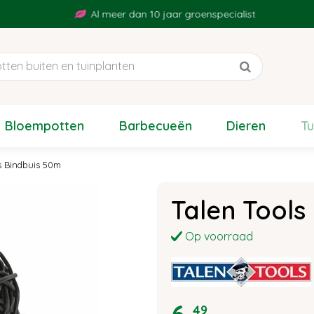
Al meer dan 10 jaar groenspecialist
Bloempotten
Barbecueën
Dieren
T
s Bindbuis 50m
Talen Tools
Op voorraad
49