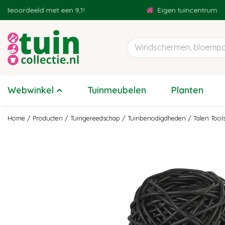
Ga
oordeeld met een 9,1!
Eigen tuincentrum
naar
content
Webwinkel
Tuinmeubelen
Planten
Home
Producten
Tuingereedschap
Tuinbenodigdheden
Talen Tool