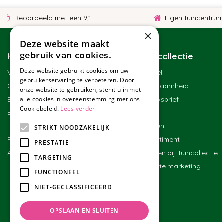
Beoordeeld met een 9,1!
Eigen tuincentrum
×
Deze website maakt
gebruik van cookies.
Klantenservice
Tuincollectie
Deze website gebruikt cookies om uw
Veelgestelde vragen
Winkel
gebruikerservaring te verbeteren. Door
Contact
Duurzaamheid
onze website te gebruiken, stemt u in met
alle cookies in overeenstemming met ons
Bestellen
Nieuwsbrief
Cookiebeleid.
Lees verder
Bezorgen en afhalen
Blog
Betalen
Merken
STRIKT NOODZAKELIJK
Ruilen en retourneren
Assortiment
PRESTATIE
Algemene voorwaarden
Werken bij Tuincollectie
TARGETING
Affiliate marketing
FUNCTIONEEL
NIET-GECLASSIFICEERD
OPSLAAN EN SLUITEN