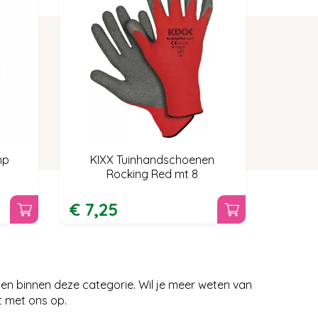
mp
KIXX Tuinhandschoenen
Rocking Red mt 8
€
7
,
25
en binnen deze categorie. Wil je meer weten van
t met ons op.