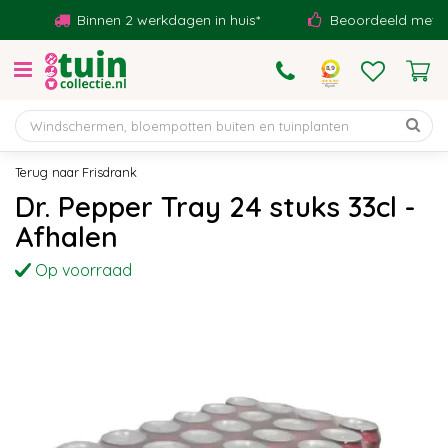
G
Binnen 2 werkdagen in huis*
Beoordeeld met een 
a
n
a
a
r
c
o
Frisdrank
n
Dr. Pepper Tray 24 stuks 33cl -
t
Afhalen
e
n
Op voorraad
t