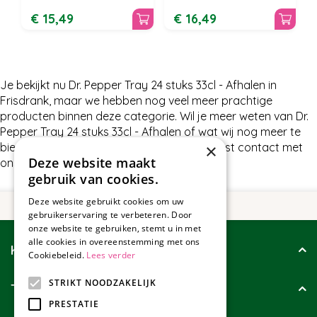
€
15
,
49
€
16
,
49
Je bekijkt nu Dr. Pepper Tray 24 stuks 33cl - Afhalen in
Frisdrank, maar we hebben nog veel meer prachtige
producten binnen deze categorie. Wil je meer weten van Dr.
Pepper Tray 24 stuks 33cl - Afhalen of wat wij nog meer te
×
bieden hebben in Frisdrank, neem dan gerust contact met
Deze website maakt
ons op.
gebruik van cookies.
Deze website gebruikt cookies om uw
gebruikerservaring te verbeteren. Door
onze website te gebruiken, stemt u in met
alle cookies in overeenstemming met ons
Klantenservice
Cookiebeleid.
Lees verder
STRIKT NOODZAKELIJK
Tuincollectie
PRESTATIE