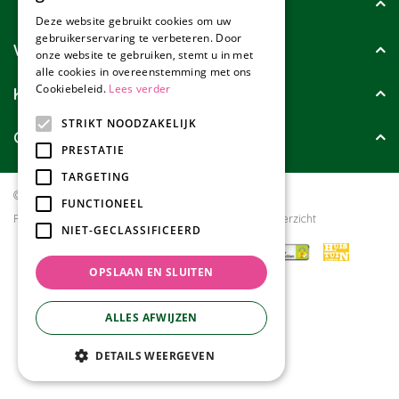
Tuincollectie
Deze website gebruikt cookies om uw
gebruikerservaring te verbeteren. Door
Wie zijn wij?
onze website te gebruiken, stemt u in met
alle cookies in overeenstemming met ons
Cookiebeleid.
Lees verder
Klanten geven ons
STRIKT NOODZAKELIJK
Contact
PRESTATIE
TARGETING
© Tuincollectie.nl
Green Solutions
FUNCTIONEEL
Privacy policy
Tuincentrum Overzicht
NIET-GECLASSIFICEERD
OPSLAAN EN SLUITEN
ALLES AFWIJZEN
DETAILS WEERGEVEN