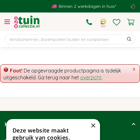
G
Binnen 2 werkdagen in huis*
B
a
n
a
a
r
c
o
n
t
x
Fout!
De opgevraagde productpagina is tijdelijk
e
uitgeschakeld. Ga terug naar het
overzicht
.
n
t
×
Klantenservice
Deze website maakt
gebruik van cookies.