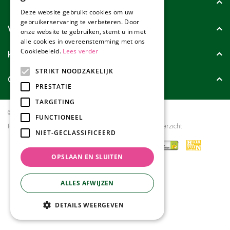
Tuincollectie
Deze website gebruikt cookies om uw
gebruikerservaring te verbeteren. Door
Wie zijn wij?
onze website te gebruiken, stemt u in met
alle cookies in overeenstemming met ons
Cookiebeleid.
Lees verder
Klanten geven ons
STRIKT NOODZAKELIJK
Contact
PRESTATIE
TARGETING
© Tuincollectie.nl
Green Solutions
FUNCTIONEEL
Privacy policy
Tuincentrum Overzicht
NIET-GECLASSIFICEERD
OPSLAAN EN SLUITEN
ALLES AFWIJZEN
DETAILS WEERGEVEN