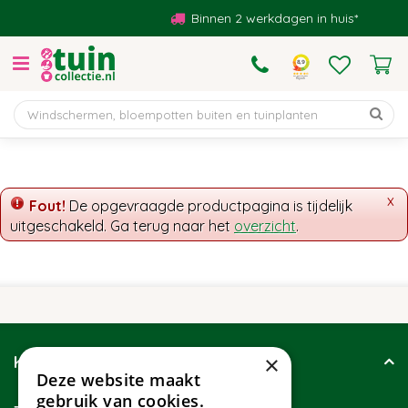
G
Binnen 2 werkdagen in huis*
a
n
a
a
r
c
o
n
t
x
Fout!
De opgevraagde productpagina is tijdelijk
e
uitgeschakeld. Ga terug naar het
overzicht
.
n
t
×
Klantenservice
Deze website maakt
gebruik van cookies.