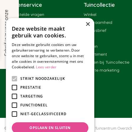
Klantenservice
Tuincollectie
S
c
h
r
i
j
f
j
e
i
n
v
o
o
r
o
n
z
e
n
i
e
u
w
s
b
r
i
e
f
Veelgestelde vragen
Winkel
×
Contact
Duurzaamheid
!
Deze website maakt
Bestellen
Nieuwsbrief
gebruik van cookies.
Bezorgen en afhalen
Blog
Deze website gebruikt cookies om uw
Betalen
Merken
gebruikerservaring te verbeteren. Door
Ruilen en retourneren
Assortiment
onze website te gebruiken, stemt u in met
alle cookies in overeenstemming met ons
Algemene voorwaarden
Werken bij Tuincollectie
Cookiebeleid.
Lees verder
Affiliate marketing
STRIKT NOODZAKELIJK
PRESTATIE
TARGETING
FUNCTIONEEL
NIET-GECLASSIFICEERD
OPSLAAN EN SLUITEN
© Tuincollectie.nl
Green Solutions
Privacy policy
Tuincentrum Overzich