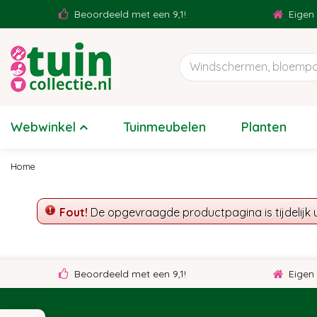
Ga
Beoordeeld met een 9,1!
Eigen t
naar
content
Webwinkel
Tuinmeubelen
Planten
Home
Fout!
De opgevraagde productpagina is tijdelijk 
Beoordeeld met een 9,1!
Eigen t