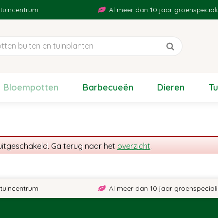
uincentrum
Al meer dan 10 jaar groenspecialist
Bloempotten
Barbecueën
Dieren
T
uitgeschakeld. Ga terug naar het
overzicht
.
uincentrum
Al meer dan 10 jaar groenspecialist