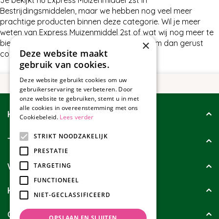
Bestrijdingsmiddelen, maar we hebben nog veel meer
prachtige producten binnen deze categorie. Wil je meer
weten van Express Muizenmiddel 2st of wat wij nog meer te
×
bieden hebben in Bestrijdingsmiddelen, neem dan gerust
Deze website maakt
contact met ons op.
gebruik van cookies.
Deze website gebruikt cookies om uw
gebruikerservaring te verbeteren. Door
onze website te gebruiken, stemt u in met
alle cookies in overeenstemming met ons
Klantenservice
Cookiebeleid.
Lees verder
STRIKT NOODZAKELIJK
Tuincollectie
PRESTATIE
Wie zijn wij?
TARGETING
FUNCTIONEEL
Klanten geven ons
NIET-GECLASSIFICEERD
Contact
OPSLAAN EN SLUITEN