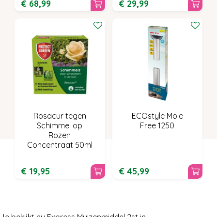
€
68
,
99
€
29
,
99
Rosacur tegen
ECOstyle Mole
Schimmel op
Free 1250
Rozen
Concentraat 50ml
€
19
,
95
€
45
,
99
Je bekijkt nu Express Muizenmiddel 2st in