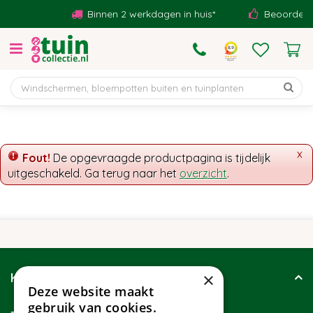
G
Binnen 2 werkdagen in huis*
Beoordeeld
a
n
a
a
r
c
o
n
t
x
Fout!
De opgevraagde productpagina is tijdelijk
e
uitgeschakeld. Ga terug naar het
overzicht
.
n
t
×
Klantenservice
Deze website maakt
gebruik van cookies.