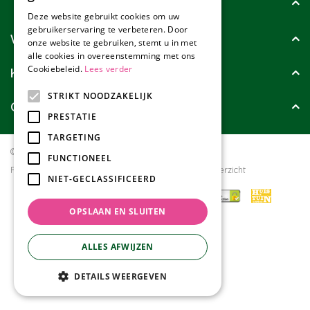
Tuincollectie
Deze website gebruikt cookies om uw
gebruikerservaring te verbeteren. Door
Wie zijn wij?
onze website te gebruiken, stemt u in met
alle cookies in overeenstemming met ons
Cookiebeleid.
Lees verder
Klanten geven ons
STRIKT NOODZAKELIJK
Contact
PRESTATIE
TARGETING
© Tuincollectie.nl
Green Solutions
FUNCTIONEEL
Privacy policy
Tuincentrum Overzicht
NIET-GECLASSIFICEERD
OPSLAAN EN SLUITEN
ALLES AFWIJZEN
DETAILS WEERGEVEN