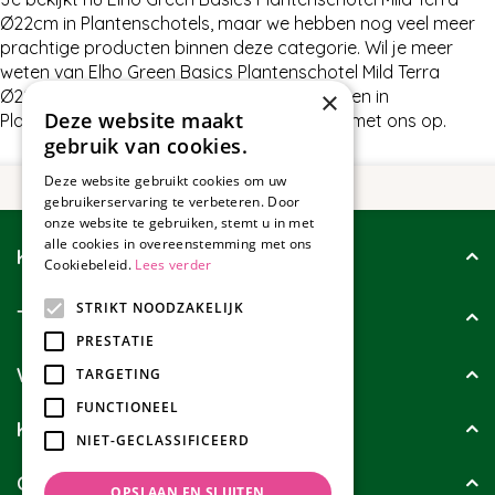
Ø22cm in Plantenschotels, maar we hebben nog veel meer
prachtige producten binnen deze categorie. Wil je meer
weten van Elho Green Basics Plantenschotel Mild Terra
Ø22cm of wat wij nog meer te bieden hebben in
×
Deze website maakt
Plantenschotels, neem dan gerust contact met ons op.
gebruik van cookies.
Deze website gebruikt cookies om uw
gebruikerservaring te verbeteren. Door
onze website te gebruiken, stemt u in met
alle cookies in overeenstemming met ons
Klantenservice
Cookiebeleid.
Lees verder
STRIKT NOODZAKELIJK
Tuincollectie
PRESTATIE
Wie zijn wij?
TARGETING
FUNCTIONEEL
Klanten geven ons
NIET-GECLASSIFICEERD
Contact
OPSLAAN EN SLUITEN