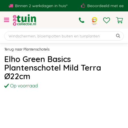
G
Binnen 2 werkdagen in huis*
Beoordeeld met een 9,1!
a
n
a
a
r
c
o
Plantenschotels
n
Elho Green Basics
t
Plantenschotel Mild Terra
e
n
Ø22cm
t
Op voorraad