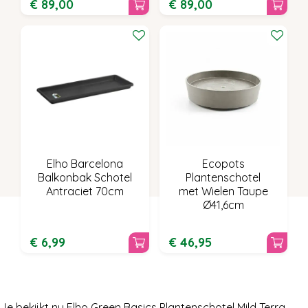
€
89
,
00
€
89
,
00
Elho Barcelona
Ecopots
Balkonbak Schotel
Plantenschotel
Antraciet 70cm
met Wielen Taupe
Ø41,6cm
€
6
,
99
€
46
,
95
Je bekijkt nu Elho Green Basics Plantenschotel Mild Terra