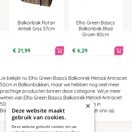
Balkonbak Rotan
Elho Green Basics
Antiek Grijs 57cm
Balkonbak Blad
Groen 80cm
€
21
,
99
€
6
,
29
Je bekijkt nu Elho Green Basics Balkonrek Metaal Antraciet
50cm in Balkonbakken, maar we hebben nog veel meer
prachtige producten binnen deze categorie. Wil je meer
weten van Elho Green Basics Balkonrek Metaal Antraciet
×
50cm of wat wij nog meer te bieden hebben in
Deze website maakt
Balkonbakken, neem dan gerust contact met ons op.
gebruik van cookies.
Deze website gebruikt cookies om uw