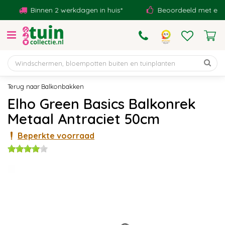
G
Binnen 2 werkdagen in huis*
Beoordeeld met een 9,1
a
n
a
a
r
c
o
Balkonbakken
n
Elho Green Basics Balkonrek
t
Metaal Antraciet 50cm
e
n
Beperkte voorraad
t