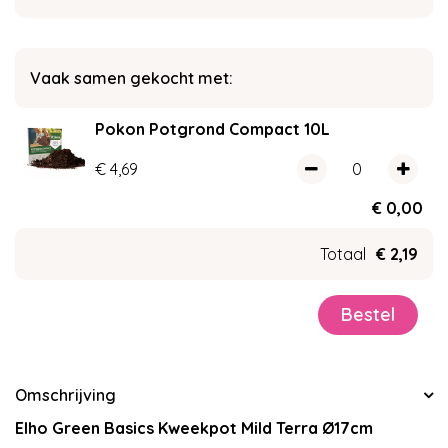
Vaak samen gekocht met:
Pokon Potgrond Compact 10L
€
4
,
69
€
0
,
00
Totaal
€
2
,
19
Omschrijving
Elho Green Basics Kweekpot Mild Terra Ø17cm