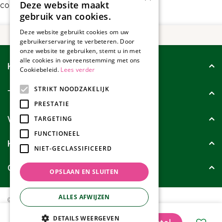
Deze website maakt
contact met ons op.
gebruik van cookies.
Deze website gebruikt cookies om uw
gebruikerservaring te verbeteren. Door
onze website te gebruiken, stemt u in met
alle cookies in overeenstemming met ons
Klantenservice
Cookiebeleid.
Lees verder
STRIKT NOODZAKELIJK
Tuincollectie
PRESTATIE
Wie zijn wij?
TARGETING
FUNCTIONEEL
Klanten geven ons
NIET-GECLASSIFICEERD
Contact
OPSLAAN EN SLUITEN
ALLES AFWIJZEN
© Tuincollectie.nl
Green Solutions
Privacy policy
Tuincentrum Overzicht
Elho Green Basics Kweekpot Mild Terra Ø17cm
DETAILS WEERGEVEN