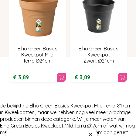
Elho Green Basics
Elho Green Basics
Kweekpot Mild
Kweekpot
Terra Ø24cm
Zwart Ø24cm
€
3
,
89
€
3
,
89
Je bekijkt nu Elho Green Basics Kweekpot Mild Terra Ø17cm
in Kweekpotten, maar we hebben nog veel meer prachtige
producten binnen deze categorie. Wil je meer weten van
Elho Green Basics Kweekpot Mild Terra Ø17cm of wat wij nog
×
meer te bieden hebben in Kweekpotten, neem dan gerust