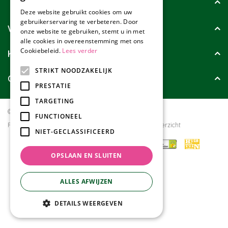
Tuincollectie
Deze website gebruikt cookies om uw
gebruikerservaring te verbeteren. Door
Wie zijn wij?
onze website te gebruiken, stemt u in met
alle cookies in overeenstemming met ons
Cookiebeleid.
Lees verder
Klanten geven ons
STRIKT NOODZAKELIJK
Contact
PRESTATIE
TARGETING
© Tuincollectie.nl
Green Solutions
FUNCTIONEEL
Privacy policy
Tuincentrum Overzicht
NIET-GECLASSIFICEERD
OPSLAAN EN SLUITEN
ALLES AFWIJZEN
DETAILS WEERGEVEN