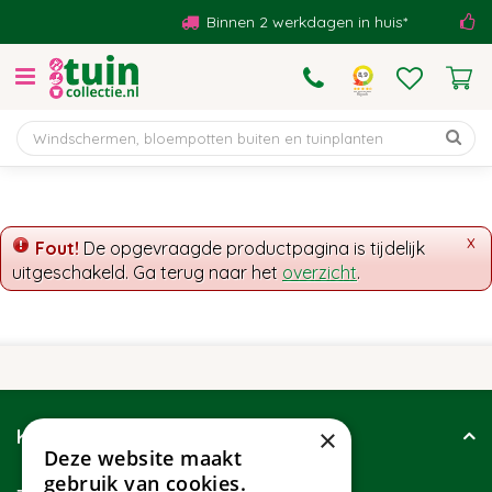
G
Binnen 2 werkdagen in huis*
B
a
n
a
a
r
c
o
n
t
x
Fout!
De opgevraagde productpagina is tijdelijk
e
uitgeschakeld. Ga terug naar het
overzicht
.
n
t
×
Klantenservice
Deze website maakt
gebruik van cookies.