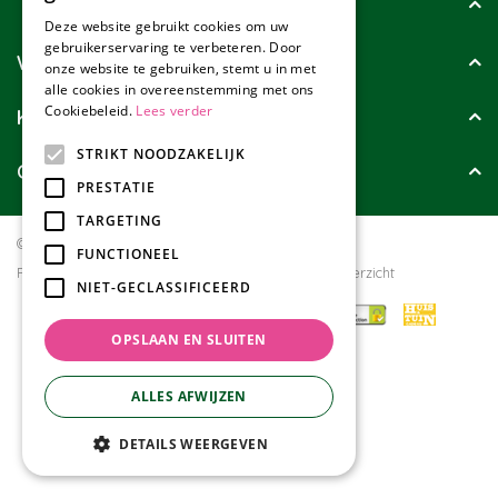
Tuincollectie
Deze website gebruikt cookies om uw
gebruikerservaring te verbeteren. Door
Wie zijn wij?
onze website te gebruiken, stemt u in met
alle cookies in overeenstemming met ons
Cookiebeleid.
Lees verder
Klanten geven ons
STRIKT NOODZAKELIJK
Contact
PRESTATIE
TARGETING
© Tuincollectie.nl
Green Solutions
FUNCTIONEEL
Privacy policy
Tuincentrum Overzicht
NIET-GECLASSIFICEERD
OPSLAAN EN SLUITEN
ALLES AFWIJZEN
DETAILS WEERGEVEN