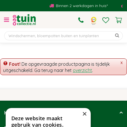
G
Binnen 2 werkdagen in huis*
a
n
a
a
r
c
o
n
t
x
Fout!
De opgevraagde productpagina is tijdelijk
e
uitgeschakeld. Ga terug naar het
overzicht
.
n
t
×
Klantenservice
Deze website maakt
gebruik van cookies.